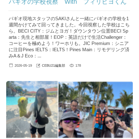
バギオの学校視察 With フィリピヨくん
バギオ現地スタッフのSAKIさんと一緒にバギオの学校を1
週間かけてみて回ってきました。今回視察した学校はこち
ら。BECI CITY：ジムとヨガ！ダウンタウン位置BECI Sp
arta：先生と相部屋！EOP：英語だけで生活Challenger：
コーヒーを極めよう！ワーホリも。JIC Premium：シニア
に注目Pines IELTS：IELTS！Pines Main：リモデリング済
みA＆J Eco：...
2026-05-19
CEBU21編集部
178