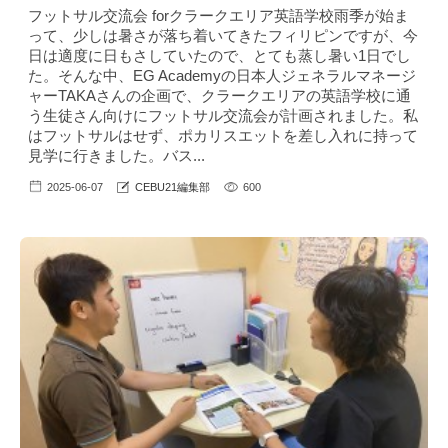
フットサル交流会 forクラークエリア英語学校雨季が始ま
って、少しは暑さが落ち着いてきたフィリピンですが、今
日は適度に日もさしていたので、とても蒸し暑い1日でし
た。そんな中、EG Academyの日本人ジェネラルマネージ
ャーTAKAさんの企画で、クラークエリアの英語学校に通
う生徒さん向けにフットサル交流会が計画されました。私
はフットサルはせず、ポカリスエットを差し入れに持って
見学に行きました。バス...
2025-06-07
CEBU21編集部
600