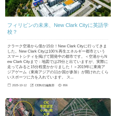
フィリピンの未来、New Clark Cityに英語学
校？
クラーク空港から僅か15分！New Clark Cityに行ってきま
した。New Clark Cityは100％再生エネルギー都市という
スマートシティを掲げて開発中の都市です。＜空港からN
ew Clark Cityまで：地図では29分と出ていますが、実際に
走ってみると15分程度かかりました！＞2019年に東南ア
ジアゲーム（東南アジアの11か国が参加）が開けれたくら
いスポーツに力を入れています。 ス...
2025-10-12
CEBU21編集部
856