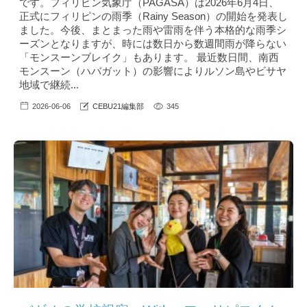
です。フィリピン気象庁（PAGASA）は2026年6月4日、
正式にフィリピンの雨季（Rainy Season）の開始を発表し
ました。今後、まとまった雨や雷雨を伴う本格的な雨季シ
ーズンとなりますが、時には数日から数週間雨が降らない
「モンスーンブレイク」もあります。 最近数日間、南西
モンスーン（ハバガット）の影響によりルソン島やビサヤ
地域で継続...
2026-06-06
CEBU21編集部
345