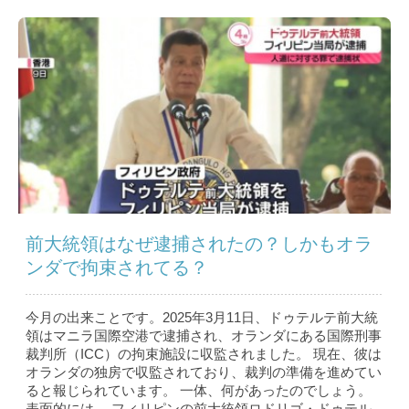
前大統領はなぜ逮捕されたの？しかもオラ
ンダで拘束されてる？
今月の出来ことです。2025年3月11日、ドゥテルテ前大統
領はマニラ国際空港で逮捕され、オランダにある国際刑事
裁判所（ICC）の拘束施設に収監されました。 現在、彼は
オランダの独房で収監されており、裁判の準備を進めてい
ると報じられています。 一体、何があったのでしょう。
表面的には、 フィリピンの前大統領ロドリゴ・ドゥテル