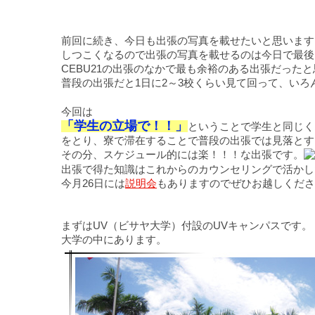
前回に続き、今日も出張の写真を載せたいと思います
しつこくなるので出張の写真を載せるのは今日で最後
CEBU21の出張のなかで最も余裕のある出張だった
普段の出張だと1日に2～3校くらい見て回って、い
今回は
「学生の立場で！！」
ということで
学生と同じく
をとり、寮で滞在することで普段の出張では見落とす
その分、スケジュール的には楽！！！な出張です。
出張で得た知識はこれからのカウンセリングで活かし
今月26日には
説明会
もありますのでぜひお越しくださ
まずはUV（ビサヤ大学）付設のUVキャンパスです。
大学の中にあります。