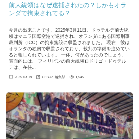
前大統領はなぜ逮捕されたの？しかもオラ
ンダで拘束されてる？
今月の出来ことです。2025年3月11日、ドゥテルテ前大統
領はマニラ国際空港で逮捕され、オランダにある国際刑事
裁判所（ICC）の拘束施設に収監されました。 現在、彼は
オランダの独房で収監されており、裁判の準備を進めてい
ると報じられています。 一体、何があったのでしょう。
表面的には、 フィリピンの前大統領ロドリゴ・ドゥテル
テは、在任...
2025-03-19
CEBU21編集部
1,545