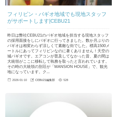
フィリピン・バギオ地域でも現地スタッフ
がサポートします|CEBU21
昨日は弊社CEBU21のバギオ地域を担当する現地スタッフ
の採用面接をしにバギオに行ってきました。数か月ぶりの
バギオは相変わらず涼しくて素敵な街でした。標高1500メ
ートルにあってフィリピンなのに暑くありません！天空の
城バギオです。エアコンが普及してなかった昔、夏の間は
大統領がここに移転して執務を取ったと言われています。
その時の大統領の別荘が「MANSION HOUSE」で、観光
地になっています。ク...
2026-01-10
CEBU21編集部
528