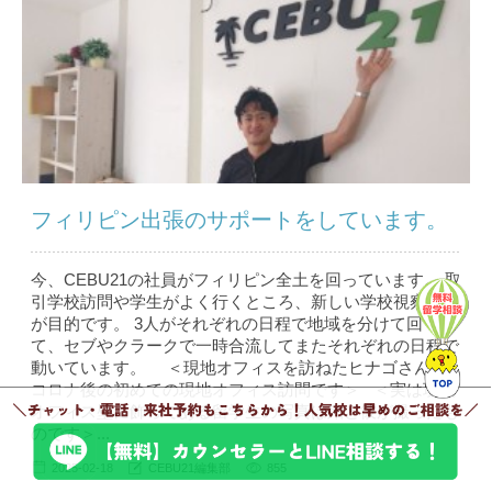
フィリピン出張のサポートをしています。
今、CEBU21の社員がフィリピン全土を回っています。 取
引学校訪問や学生がよく行くところ、新しい学校視察など
が目的です。 3人がそれぞれの日程で地域を分けて回っ
て、セブやクラークで一時合流してまたそれぞれの日程で
動いています。 ＜現地オフィスを訪ねたヒナゴさん：
コロナ後の初めての現地オフィス訪問です＞ ＜実は現地
オフィス壁に飾ってある留学生の写真は殆ど彼が撮ったも
のです＞...
2025-02-18
CEBU21編集部
855