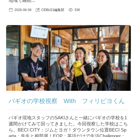
地域で継続...
2026-06-06
CEBU21編集部
338
バギオの学校視察 With フィリピヨくん
バギオ現地スタッフのSAKIさんと一緒にバギオの学校を1
週間かけてみて回ってきました。今回視察した学校はこち
ら。BECI CITY：ジムとヨガ！ダウンタウン位置BECI Sp
arta：先生と相部屋！EOP：英語だけで生活Challenger：