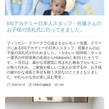
EGアカデミー日本人スタッフ・佐藤さんの
お子様の洗礼式に行ってきました。
フィリピン・クラークで心温まるセレモニー先週、クラー
クにあるEGアカデミーの日本人スタッフ、佐藤さんのお
子様の洗礼式が行われました。＜かわいい招待状：サッカ
ー選手の中田英寿の名前からHidetoshiと名付けたそうで
す。＞当日は、厳かな雰囲気に包まれた教会でセレモニー
が執り行われ、ご家族や親しいご友人が見守る中、お子様
の健やかな成長と幸せを願う大切なひとときとなりまし
た。やわらかな光が差し込む聖堂...
2026-04-18
CEBU21編集部
168