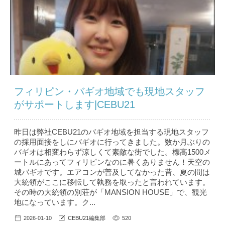
フィリピン・バギオ地域でも現地スタッフ
がサポートします|CEBU21
昨日は弊社CEBU21のバギオ地域を担当する現地スタッフ
の採用面接をしにバギオに行ってきました。数か月ぶりの
バギオは相変わらず涼しくて素敵な街でした。標高1500メ
ートルにあってフィリピンなのに暑くありません！天空の
城バギオです。エアコンが普及してなかった昔、夏の間は
大統領がここに移転して執務を取ったと言われています。
その時の大統領の別荘が「MANSION HOUSE」で、観光
地になっています。ク...
2026-01-10
CEBU21編集部
520