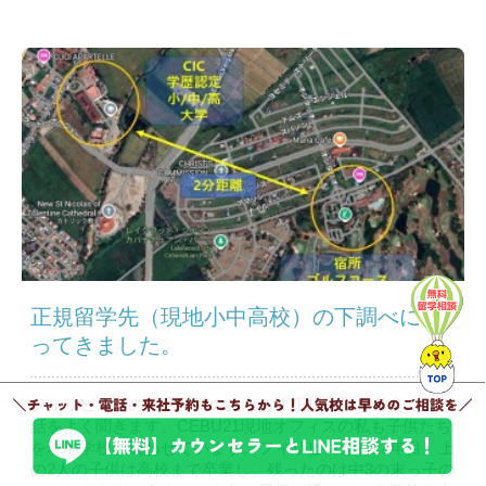
正規留学先（現地小中高校）の下調べに行
ってきました。
フィリピンへの英語留学のみならず正規留学を考えている
話をよく聞きます。CEBU21現地オフィスの私も子供たち
を現地学校に通わせています。フィリピン滞在13年目、上
の2人の子供は高校まで卒業し、残ったのは中3の末っ子の