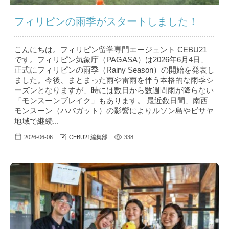
フィリピンの雨季がスタートしました！
こんにちは。フィリピン留学専門エージェント CEBU21
です。フィリピン気象庁（PAGASA）は2026年6月4日、
正式にフィリピンの雨季（Rainy Season）の開始を発表し
ました。今後、まとまった雨や雷雨を伴う本格的な雨季シ
ーズンとなりますが、時には数日から数週間雨が降らない
「モンスーンブレイク」もあります。 最近数日間、南西
モンスーン（ハバガット）の影響によりルソン島やビサヤ
地域で継続...
2026-06-06
CEBU21編集部
338