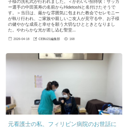
子様の洗礼式が行われました。＜かわいい招待状：サッカ
ー選手の中田英寿の名前からHidetoshiと名付けたそうで
す。＞当日は、厳かな雰囲気に包まれた教会でセレモニー
が執り行われ、ご家族や親しいご友人が見守る中、お子様
の健やかな成長と幸せを願う大切なひとときとなりまし
た。やわらかな光が差し込む聖堂...
2026-04-18
CEBU21編集部
168
元看護士の私、フィリピン病院のお世話に