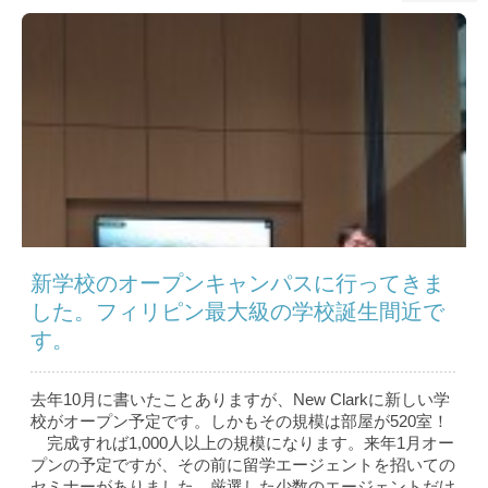
新学校のオープンキャンパスに行ってきま
した。フィリピン最大級の学校誕生間近で
す。
去年10月に書いたことありますが、New Clarkに新しい学
校がオープン予定です。しかもその規模は部屋が520室！
完成すれば1,000人以上の規模になります。来年1月オー
プンの予定ですが、その前に留学エージェントを招いての
セミナーがありました。厳選した少数のエージェントだけ