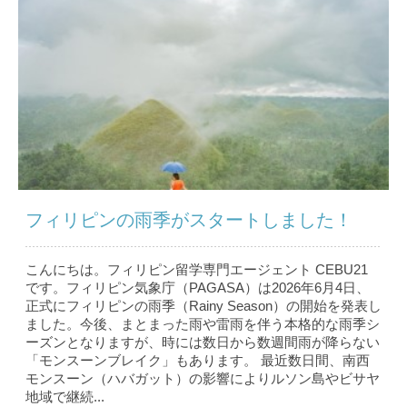
フィリピンの雨季がスタートしました！
こんにちは。フィリピン留学専門エージェント CEBU21
です。フィリピン気象庁（PAGASA）は2026年6月4日、
正式にフィリピンの雨季（Rainy Season）の開始を発表し
ました。今後、まとまった雨や雷雨を伴う本格的な雨季シ
ーズンとなりますが、時には数日から数週間雨が降らない
「モンスーンブレイク」もあります。 最近数日間、南西
モンスーン（ハバガット）の影響によりルソン島やビサヤ
地域で継続...