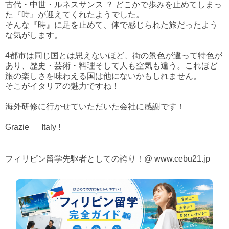
古代・中世・ルネスサンス ？
どこかで歩みを止めてしまっ
た『時』が迎えてくれたようでした。
そんな『時
』に足を止めて、体で感じられた旅だったよう
な気がします。
4都市は同じ国とは思えないほど、街の景色が違って特色が
あり、歴史・芸術・料理そして人も空気も違う。これほど
旅の楽しさを味わえる国は他にないかもしれません。
そこがイタリアの魅力ですね！
海外研修に行かせていただいた会社に感謝です！
Grazie Italy !
フィリピン留学先駆者としての誇り！@
www.c
ebu21.jp