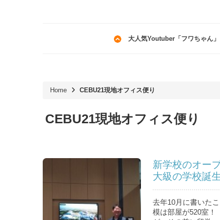
大人気Youtuber「フワちゃ
Home
CEBU21現地オフィス便り
CEBU21現地オフィス便り
新学校のオー
大級の学校誕
去年10月に書いたこ
模は部屋が520室！