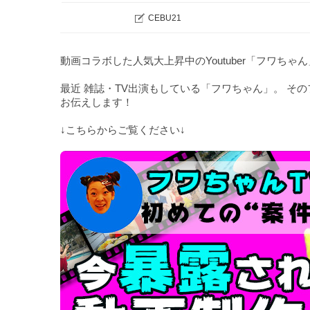
CEBU21
動画コラボした人気大上昇中のYoutuber「フワち
最近 雑誌・TV出演もしている「フワちゃん」。 そ
お伝えします！
↓こちらからご覧ください↓