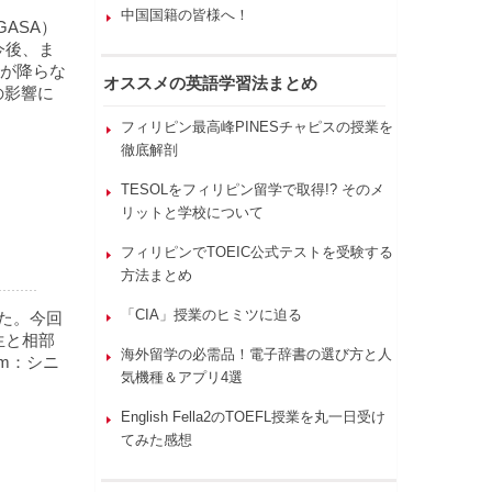
中国国籍の皆様へ！
ASA）
。今後、ま
が降らな
オススメの英語学習法まとめ
の影響に
フィリピン最高峰PINESチャピスの授業を
徹底解剖
TESOLをフィリピン留学で取得!? そのメ
リットと学校について
フィリピンでTOEIC公式テストを受験する
方法まとめ
「CIA」授業のヒミツに迫る
た。今回
先生と相部
海外留学の必需品！電子辞書の選び方と人
um：シニ
気機種＆アプリ4選
English Fella2のTOEFL授業を丸一日受け
てみた感想