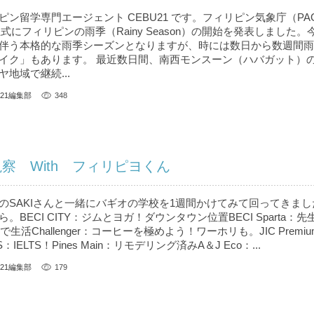
ン留学専門エージェント CEBU21 です。フィリピン気象庁（PAG
正式にフィリピンの雨季（Rainy Season）の開始を発表しました
伴う本格的な雨季シーズンとなりますが、時には数日から数週間雨
イク」もあります。 最近数日間、南西モンスーン（ハバガット）
地域で継続...
U21編集部
348
察 With フィリピヨくん
のSAKIさんと一緒にバギオの学校を1週間かけてみて回ってきまし
BECI CITY：ジムとヨガ！ダウンタウン位置BECI Sparta：
生活Challenger：コーヒーを極めよう！ワーホリも。JIC Premi
S：IELTS！Pines Main：リモデリング済みA＆J Eco：...
U21編集部
179