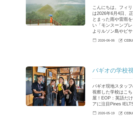
こんにちは。フィリピ
は2026年6月4日、
とまった雨や雷雨を
い「モンスーンブレ
よりルソン島やビサヤ
2026-06-06
CEB
バギオの学校視
バギオ現地スタッフ
視察した学校はこちら。
屋！EOP：英語だけで
アに注目Pines IELT
2026-05-19
CEB