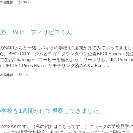
U21編集部
343
察 With フィリピヨくん
のSAKIさんと一緒にバギオの学校を1週間かけてみて回ってきまし
BECI CITY：ジムとヨガ！ダウンタウン位置BECI Sparta：
生活Challenger：コーヒーを極めよう！ワーホリも。JIC Premi
S：IELTS！Pines Main：リモデリング済みA＆J Eco：...
U21編集部
176
の学校を1週間かけて視察してきました。
ッフのSAKIです。（私の紹介はこちら です。）クラークの学校見学
（クラークの語学学校協会）初のクラークファームツアーに招待され