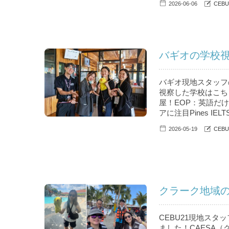
2026-06-06
CEB
バギオの学校視
バギオ現地スタッフ
視察した学校はこちら。
屋！EOP：英語だけで
アに注目Pines IELT
2026-05-19
CEB
クラーク地域
CEBU21現地スタ
ました！CAESA