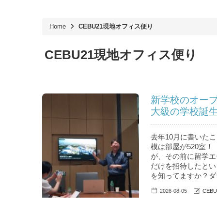
Home
CEBU21現地オフィス便り
CEBU21現地オフィス便り
新学校のオー
大級の学校誕
去年10月に書いたこ
模は部屋が520室！
が、その前に留学エ
だけを招待したとい
を知ってますか？ダウ
2026-08-05
CEB