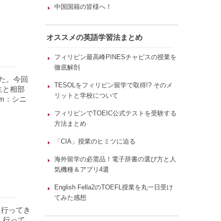
中国国籍の皆様へ！
オススメの英語学習法まとめ
フィリピン最高峰PINESチャピスの授業を
徹底解剖
た。今回
TESOLをフィリピン留学で取得!? そのメ
先生と相部
リットと学校について
um：シニ
フィリピンでTOEIC公式テストを受験する
方法まとめ
「CIA」授業のヒミツに迫る
海外留学の必需品！電子辞書の選び方と人
気機種＆アプリ4選
English Fella2のTOEFL授業を丸一日受け
てみた感想
に行ってき
、行って