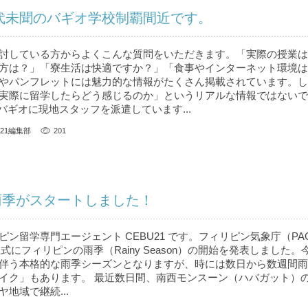
前代未聞のバギオ学校制覇間近です。
討している方からよくこんな質問をいただきます。「実際の授業は
方は？」「寮生活は快適ですか？」「食事やインターネット環境は
やパンフレットには魅力的な情報がたくさん掲載されています。し
実際に留学したらどう感じるのか」というリアルな情報ではないで
、バギオに現地スタッフを派遣しています...
U21編集部
201
雨季がスタートしました！
ン留学専門エージェント CEBU21 です。フィリピン気象庁（PAG
正式にフィリピンの雨季（Rainy Season）の開始を発表しました
伴う本格的な雨季シーズンとなりますが、時には数日から数週間雨
イク」もあります。 最近数日間、南西モンスーン（ハバガット）
地域で継続...