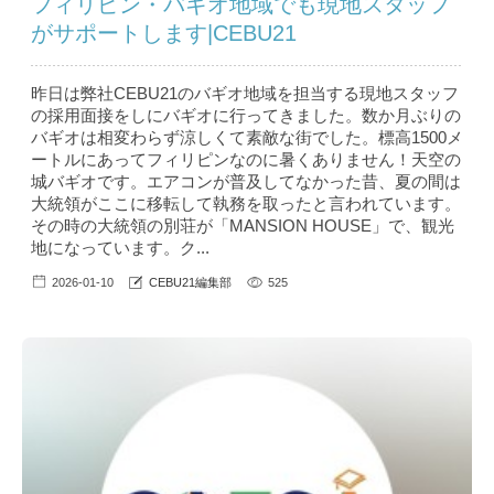
フィリピン・バギオ地域でも現地スタッフ
がサポートします|CEBU21
昨日は弊社CEBU21のバギオ地域を担当する現地スタッフ
の採用面接をしにバギオに行ってきました。数か月ぶりの
バギオは相変わらず涼しくて素敵な街でした。標高1500メ
ートルにあってフィリピンなのに暑くありません！天空の
城バギオです。エアコンが普及してなかった昔、夏の間は
大統領がここに移転して執務を取ったと言われています。
その時の大統領の別荘が「MANSION HOUSE」で、観光
地になっています。ク...
2026-01-10
CEBU21編集部
525