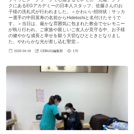
クにあるEGアカデミーの日本人スタッフ、佐藤さんのお
子様の洗礼式が行われました。＜かわいい招待状：サッカ
ー選手の中田英寿の名前からHidetoshiと名付けたそうで
す。＞当日は、厳かな雰囲気に包まれた教会でセレモニー
が執り行われ、ご家族や親しいご友人が見守る中、お子様
の健やかな成長と幸せを願う大切なひとときとなりまし
た。やわらかな光が差し込む聖堂...
2026-04-18
CEBU21編集部
170