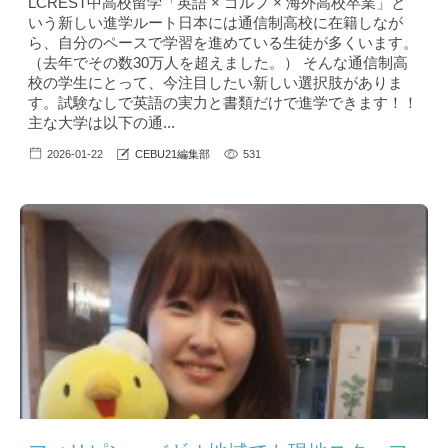
LCREST中高校留学「英語 × ゴルフ × 海外高校卒業」と
いう新しい進学ルート日本には通信制高校に在籍しなが
ら、自分のペースで学習を進めている生徒が多くいます。
（去年でその数30万人を超えました。） そんな通信制高
校の学生にとって、今注目したい新しい選択肢がありま
す。試験なしで英語の実力と書類だけで進学できます！！
主な大学は以下の通...
2026-01-22
CEBU21編集部
531