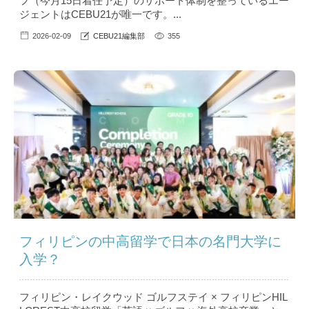
フ（今月15日着任予定）のサポート体制を整っているエー
ジェントはCEBU21が唯一です。...
2026-02-09
CEBU21編集部
355
フィリピンの中高留学で日本の名門大学に
入学？
フィリピン・レイクウッド ゴルフステイ × フィリピンHIL