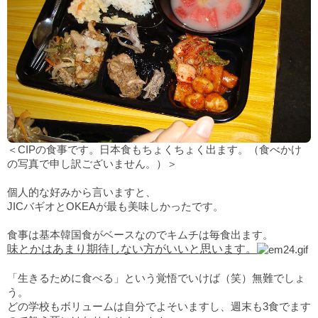
＜CIPの食事です。日本食もちょくちょく出ます。（食べかけ
の写真で申し訳ございません。）＞
個人的な好みから言いますと、
JICバギオとOKEAが最も美味しかったです。
食事は基本韓国食がベースなのでキムチは毎食出ます。
味とかはあまり期待しない方がいいと思います。
「生きるために食べる」という覚悟でいけば（笑）無難でしょ
う。
どの学校もボリュームは自分でよそいますし、週末も3食でます