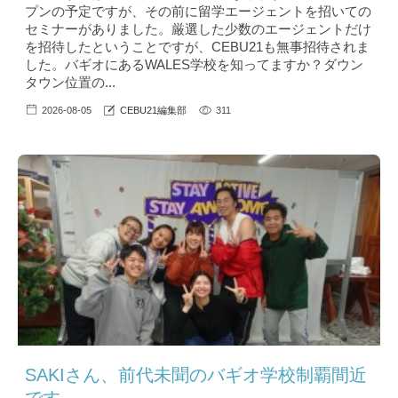
プンの予定ですが、その前に留学エージェントを招いての
セミナーがありました。厳選した少数のエージェントだけ
を招待したということですが、CEBU21も無事招待されま
した。バギオにあるWALES学校を知ってますか？ダウン
タウン位置の...
2026-08-05
CEBU21編集部
311
SAKIさん、前代未聞のバギオ学校制覇間近
です。