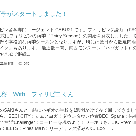
雨季がスタートしました！
ン留学専門エージェント CEBU21 です。フィリピン気象庁（PAG
正式にフィリピンの雨季（Rainy Season）の開始を発表しました
伴う本格的な雨季シーズンとなりますが、時には数日から数週間雨
イク」もあります。 最近数日間、南西モンスーン（ハバガット）
地域で継続...
U21編集部
345
察 With フィリピヨくん
のSAKIさんと一緒にバギオの学校を1週間かけてみて回ってきまし
BECI CITY：ジムとヨガ！ダウンタウン位置BECI Sparta：
生活Challenger：コーヒーを極めよう！ワーホリも。JIC Premi
S：IELTS！Pines Main：リモデリング済みA＆J Eco：...