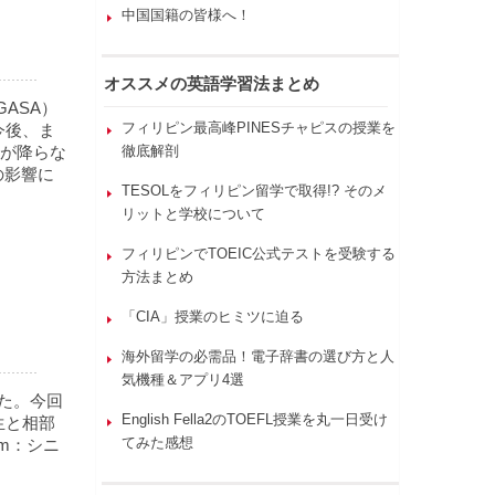
中国国籍の皆様へ！
オススメの英語学習法まとめ
ASA）
フィリピン最高峰PINESチャピスの授業を
。今後、ま
が降らな
徹底解剖
の影響に
TESOLをフィリピン留学で取得!? そのメ
リットと学校について
フィリピンでTOEIC公式テストを受験する
方法まとめ
「CIA」授業のヒミツに迫る
海外留学の必需品！電子辞書の選び方と人
気機種＆アプリ4選
た。今回
English Fella2のTOEFL授業を丸一日受け
先生と相部
てみた感想
um：シニ