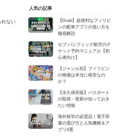
人気の記事
【Grab】超便利なフィリピ
られない
ンの配車アプリの使い方を
徹底解説
セブ パシフィック航空のチ
ケット予約マニュアル【初
心者向け】
【ジャンル別】フィリピン
の物価は本当に格安なの
か？
【永久保存版】パスポート
の取得・更新や知っておき
たい情報
海外留学の必需品！電子辞
書の選び方と人気機種＆ア
プリ4選