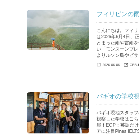
フィリピンの
こんにちは。フィリピ
は2026年6月4日、
とまった雨や雷雨を
い「モンスーンブレ
よりルソン島やビサヤ
2026-06-06
CEB
バギオの学校視
バギオ現地スタッフ
視察した学校はこちら。
屋！EOP：英語だけで
アに注目Pines IELT