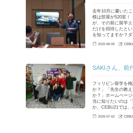
去年10月に書いたこ
模は部屋が520室！
が、その前に留学エ
だけを招待したとい
を知ってますか？ダウ
2026-08-05
CEB
SAKIさん、
フィリピン留学を検
か？」「先生の教え
か？」ホームページ
当に知りたいのは「
か。CEBU21では
2026-07-02
CEB