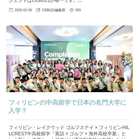
ジェントはCEBU21が唯一です。...
2026-02-09
CEBU21編集部
355
フィリピンの中高留学で日本の名門大学に
入学？
フィリピン・レイクウッド ゴルフステイ × フィリピンHIL
LCREST中高校留学「英語 × ゴルフ × 海外高校卒業」と