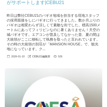
がサポートします|CEBU21
昨日は弊社CEBU21のバギオ地域を担当する現地スタッフ
の採用面接をしにバギオに行ってきました。数か月ぶりの
バギオは相変わらず涼しくて素敵な街でした。標高1500メ
ートルにあってフィリピンなのに暑くありません！天空の
城バギオです。エアコンが普及してなかった昔、夏の間は
大統領がここに移転して執務を取ったと言われています。
その時の大統領の別荘が「MANSION HOUSE」で、観光
地になっています。ク...
2026-01-10
CEBU21編集部
526