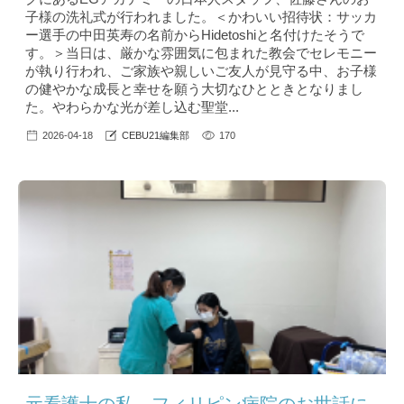
子様の洗礼式が行われました。＜かわいい招待状：サッカ
ー選手の中田英寿の名前からHidetoshiと名付けたそうで
す。＞当日は、厳かな雰囲気に包まれた教会でセレモニー
が執り行われ、ご家族や親しいご友人が見守る中、お子様
の健やかな成長と幸せを願う大切なひとときとなりまし
た。やわらかな光が差し込む聖堂...
2026-04-18
CEBU21編集部
170