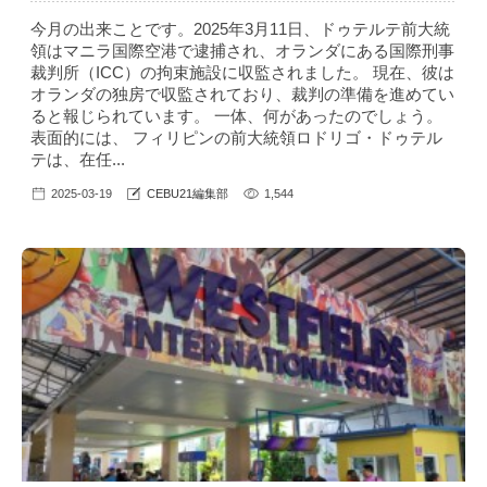
今月の出来ことです。2025年3月11日、ドゥテルテ前大統
領はマニラ国際空港で逮捕され、オランダにある国際刑事
裁判所（ICC）の拘束施設に収監されました。 現在、彼は
オランダの独房で収監されており、裁判の準備を進めてい
ると報じられています。 一体、何があったのでしょう。
表面的には、 フィリピンの前大統領ロドリゴ・ドゥテル
テは、在任...
2025-03-19
CEBU21編集部
1,544