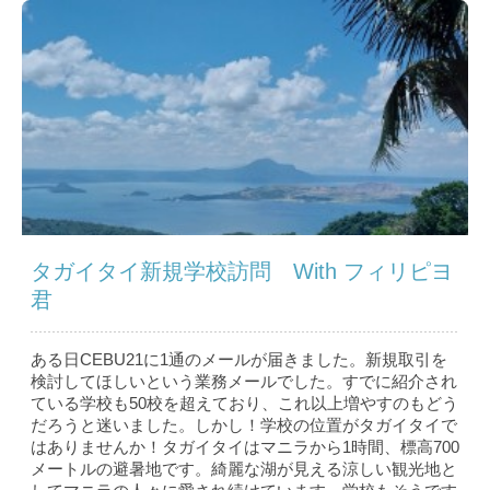
タガイタイ新規学校訪問 With フィリピヨ
君
ある日CEBU21に1通のメールが届きました。新規取引を
検討してほしいという業務メールでした。すでに紹介され
ている学校も50校を超えており、これ以上増やすのもどう
だろうと迷いました。しかし！学校の位置がタガイタイで
はありませんか！タガイタイはマニラから1時間、標高700
メートルの避暑地です。綺麗な湖が見える涼しい観光地と