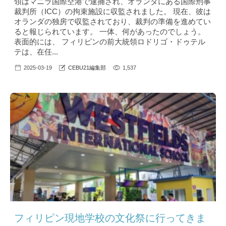
領はマニラ国際空港で逮捕され、オランダにある国際刑事
裁判所（ICC）の拘束施設に収監されました。 現在、彼は
オランダの独房で収監されており、裁判の準備を進めてい
ると報じられています。 一体、何があったのでしょう。
表面的には、 フィリピンの前大統領ロドリゴ・ドゥテル
テは、在任...
2025-03-19
CEBU21編集部
1,537
フィリピン現地学校の文化祭に行ってきま