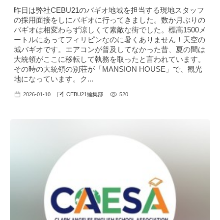
昨日は弊社CEBU21のバギオ地域を担当する現地スタッフ
の採用面接をしにバギオに行ってきました。数か月ぶりの
バギオは相変わらず涼しくて素敵な街でした。標高1500メ
ートルにあってフィリピンなのに暑くありません！天空の
城バギオです。エアコンが普及してなかった昔、夏の間は
大統領がここに移転して執務を取ったと言われています。
その時の大統領の別荘が「MANSION HOUSE」で、観光
地になっています。ク...
2026-01-10
CEBU21編集部
520