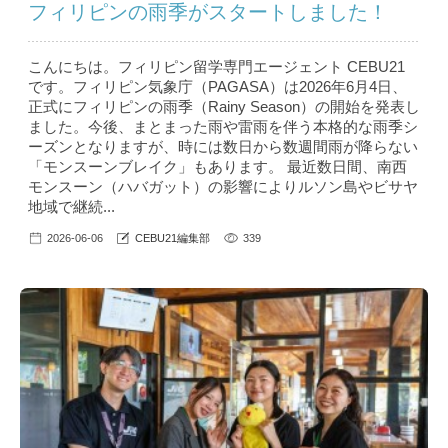
フィリピンの雨季がスタートしました！
こんにちは。フィリピン留学専門エージェント CEBU21
です。フィリピン気象庁（PAGASA）は2026年6月4日、
正式にフィリピンの雨季（Rainy Season）の開始を発表し
ました。今後、まとまった雨や雷雨を伴う本格的な雨季シ
ーズンとなりますが、時には数日から数週間雨が降らない
「モンスーンブレイク」もあります。 最近数日間、南西
モンスーン（ハバガット）の影響によりルソン島やビサヤ
地域で継続...
2026-06-06
CEBU21編集部
339