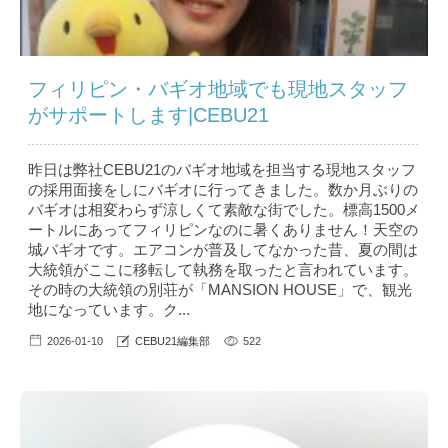
フィリピン・バギオ地域でも現地スタッフ
がサポートします|CEBU21
昨日は弊社CEBU21のバギオ地域を担当する現地スタッフ
の採用面接をしにバギオに行ってきました。数か月ぶりの
バギオは相変わらず涼しくて素敵な街でした。標高1500メ
ートルにあってフィリピンなのに暑くありません！天空の
城バギオです。エアコンが普及してなかった昔、夏の間は
大統領がここに移転して執務を取ったと言われています。
その時の大統領の別荘が「MANSION HOUSE」で、観光
地になっています。ク...
2026-01-10
CEBU21編集部
522