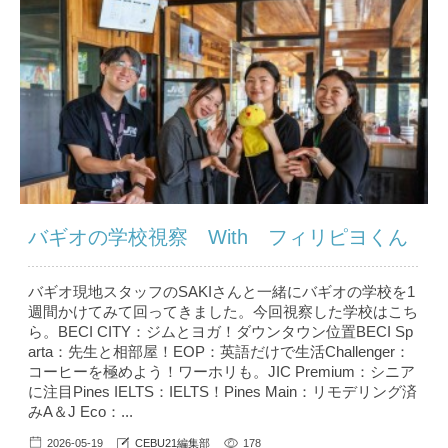
バギオの学校視察 With フィリピヨくん
バギオ現地スタッフのSAKIさんと一緒にバギオの学校を1
週間かけてみて回ってきました。今回視察した学校はこち
ら。BECI CITY：ジムとヨガ！ダウンタウン位置BECI Sp
arta：先生と相部屋！EOP：英語だけで生活Challenger：
コーヒーを極めよう！ワーホリも。JIC Premium：シニア
に注目Pines IELTS：IELTS！Pines Main：リモデリング済
みA＆J Eco：...
2026-05-19
CEBU21編集部
178