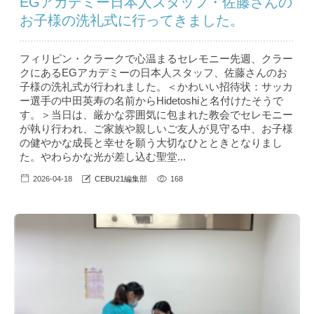
EGアカデミー日本人スタッフ・佐藤さんの
お子様の洗礼式に行ってきました。
フィリピン・クラークで心温まるセレモニー先週、クラー
クにあるEGアカデミーの日本人スタッフ、佐藤さんのお
子様の洗礼式が行われました。＜かわいい招待状：サッカ
ー選手の中田英寿の名前からHidetoshiと名付けたそうで
す。＞当日は、厳かな雰囲気に包まれた教会でセレモニー
が執り行われ、ご家族や親しいご友人が見守る中、お子様
の健やかな成長と幸せを願う大切なひとときとなりまし
た。やわらかな光が差し込む聖堂...
2026-04-18
CEBU21編集部
168