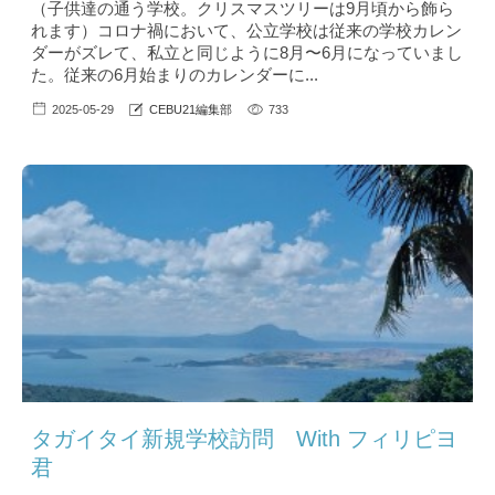
（子供達の通う学校。クリスマスツリーは9月頃から飾ら
れます）コロナ禍において、公立学校は従来の学校カレン
ダーがズレて、私立と同じように8月〜6月になっていまし
た。従来の6月始まりのカレンダーに...
2025-05-29
CEBU21編集部
733
タガイタイ新規学校訪問 With フィリピヨ
君