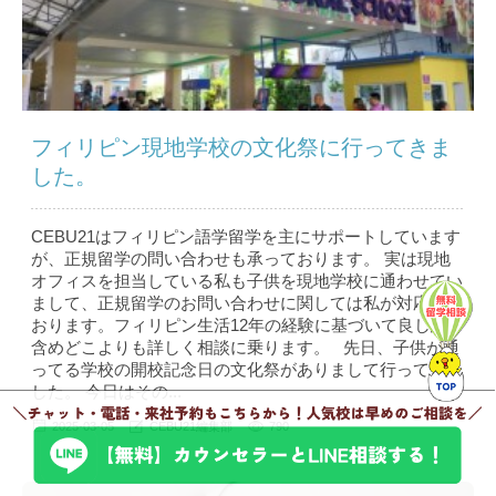
フィリピン現地学校の文化祭に行ってきま
した。
CEBU21はフィリピン語学留学を主にサポートしています
が、正規留学の問い合わせも承っております。 実は現地
オフィスを担当している私も子供を現地学校に通わせてい
まして、正規留学のお問い合わせに関しては私が対応して
おります。フィリピン生活12年の経験に基づいて良し悪し
含めどこよりも詳しく相談に乗ります。 先日、子供が通
ってる学校の開校記念日の文化祭がありまして行ってきま
した。 今日はその...
2025-03-05
CEBU21編集部
790