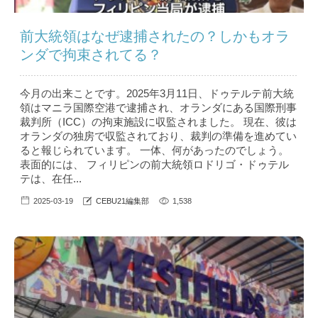
前大統領はなぜ逮捕されたの？しかもオラ
ンダで拘束されてる？
今月の出来ことです。2025年3月11日、ドゥテルテ前大統
領はマニラ国際空港で逮捕され、オランダにある国際刑事
裁判所（ICC）の拘束施設に収監されました。 現在、彼は
オランダの独房で収監されており、裁判の準備を進めてい
ると報じられています。 一体、何があったのでしょう。
表面的には、 フィリピンの前大統領ロドリゴ・ドゥテル
テは、在任...
2025-03-19
CEBU21編集部
1,538