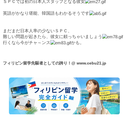
ＳＰＣでは初の日本人スタッフとなる彼女
英語がかなり堪能、韓国語もわかるそうです
まだまだ日本人率の少ないＳＰＣ、
難しい問題が起きたら、彼女に頼っちゃいましょう
行くなら今がチャ～ンス
かも。
フィリピン留学先駆者としての誇り！@
www.cebu21.jp