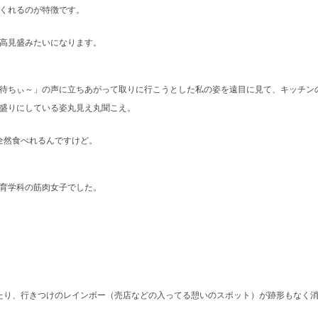
くれるのが特徴です。
高見盛みたいになります。
待ちぃ～」の声に立ちあがって取りに行こうとした私の姿を遠目に見て、キッチン
盛りにしている姿丸見え丸聞こえ。
全然食べれるんですけど。
育学科の筋肉女子でした。
たり、行きつけのレインボー（売店などの入ってる憩いのスポット）が跡形もなく