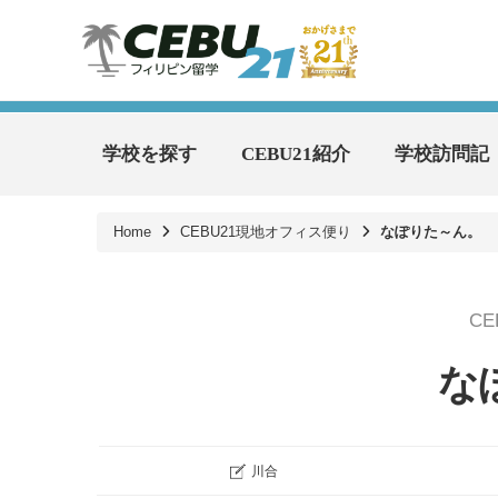
学校を探す
CEBU21紹介
学校訪問記
Home
CEBU21現地オフィス便り
なぽりた～ん。
C
な
川合