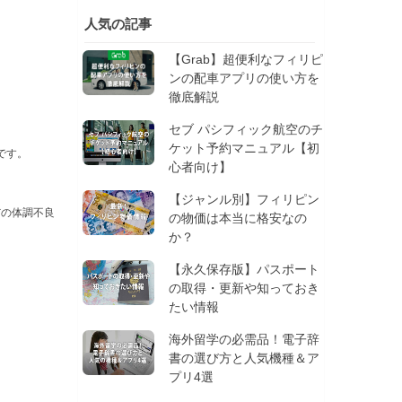
人気の記事
【Grab】超便利なフィリピ
ンの配車アプリの使い方を
徹底解説
セブ パシフィック航空のチ
ケット予約マニュアル【初
です。
心者向け】
【ジャンル別】フィリピン
だの体調不良
の物価は本当に格安なの
か？
【永久保存版】パスポート
の取得・更新や知っておき
たい情報
海外留学の必需品！電子辞
書の選び方と人気機種＆ア
プリ4選