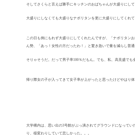
そしてさくらと言えば勝手にキッチンのおばちゃんが大盛りにして
大盛りにしなくても大盛りなナポリタンを更に大盛りにしてくれて
この日も例にもれず大盛りにしてくれたんですが、「ナポリタンお
ん勢、「あっ！女性の方だったわ！」と驚き急いで量を減らし普通
そりゃそうだ。だって男子率
100
％だもん。でも、私、高見盛でも
帰り際女の子が入ってきて女子率が上がったと思ったけどやはり体
大学構内は、思い出の
3
号館がぶっ潰されてグラウンドになってい
り、様変わりしていて悲しかった。。。