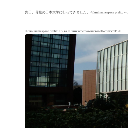
先日、母校の日本大学に行ってきました。
<?xml:namespace prefix = o
<?xml:namespace prefix = v ns = "urn:schemas-microsoft-com:vml" />