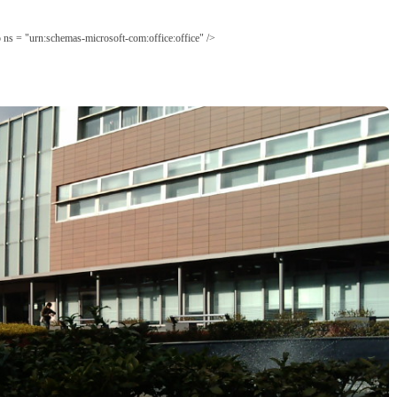
 ns = "urn:schemas-microsoft-com:office:office" />