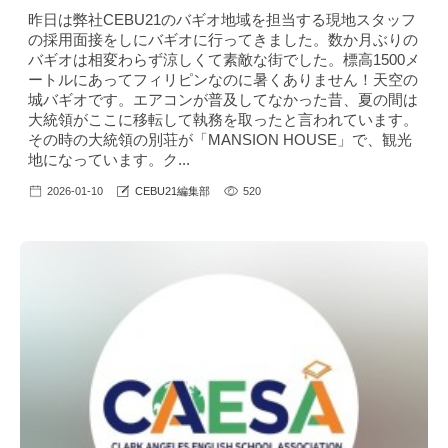
昨日は弊社CEBU21のバギオ地域を担当する現地スタッフ
の採用面接をしにバギオに行ってきました。数か月ぶりの
バギオは相変わらず涼しくて素敵な街でした。標高1500メ
ートルにあってフィリピンなのに暑くありません！天空の
城バギオです。エアコンが普及してなかった昔、夏の間は
大統領がここに移転して執務を取ったと言われています。
その時の大統領の別荘が「MANSION HOUSE」で、観光
地になっています。ク...
2026-01-10
CEBU21編集部
520