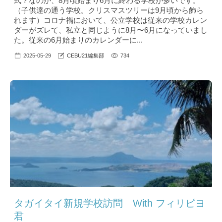
式？なのか、8月頃始まり6月に終わる学校が多いです。
（子供達の通う学校。クリスマスツリーは9月頃から飾ら
れます）コロナ禍において、公立学校は従来の学校カレン
ダーがズレて、私立と同じように8月〜6月になっていまし
た。従来の6月始まりのカレンダーに...
2025-05-29
CEBU21編集部
734
タガイタイ新規学校訪問 With フィリピヨ
君