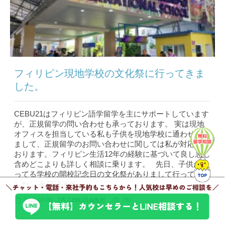
フィリピン現地学校の文化祭に行ってきま
した。
CEBU21はフィリピン語学留学を主にサポートしています
が、正規留学の問い合わせも承っております。 実は現地
オフィスを担当している私も子供を現地学校に通わせてい
まして、正規留学のお問い合わせに関しては私が対応して
おります。フィリピン生活12年の経験に基づいて良し悪し
含めどこよりも詳しく相談に乗ります。 先日、子供が通
ってる学校の開校記念日の文化祭がありまして行ってきま
した。 今日はその...
2025-03-05
CEBU21編集部
790