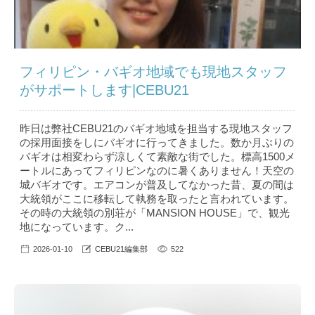
フィリピン・バギオ地域でも現地スタッフ
がサポートします|CEBU21
昨日は弊社CEBU21のバギオ地域を担当する現地スタッフ
の採用面接をしにバギオに行ってきました。数か月ぶりの
バギオは相変わらず涼しくて素敵な街でした。標高1500メ
ートルにあってフィリピンなのに暑くありません！天空の
城バギオです。エアコンが普及してなかった昔、夏の間は
大統領がここに移転して執務を取ったと言われています。
その時の大統領の別荘が「MANSION HOUSE」で、観光
地になっています。ク...
2026-01-10
CEBU21編集部
522