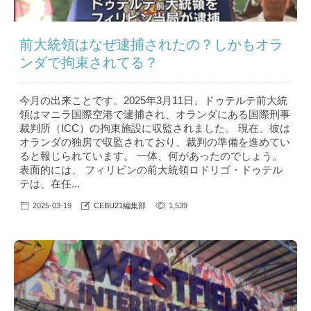
前大統領はなぜ逮捕されたの？しかもオラ
ンダで拘束されてる？
今月の出来ことです。2025年3月11日、ドゥテルテ前大統
領はマニラ国際空港で逮捕され、オランダにある国際刑事
裁判所（ICC）の拘束施設に収監されました。 現在、彼は
オランダの独房で収監されており、裁判の準備を進めてい
ると報じられています。 一体、何があったのでしょう。
表面的には、 フィリピンの前大統領ロドリゴ・ドゥテル
テは、在任...
2025-03-19
CEBU21編集部
1,539