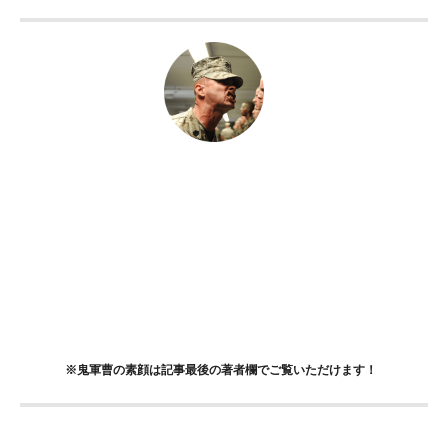
鬼軍曹
フィリピンの語学学校TARGETで働く現役の学習アド
バイザー（写真はイメージです）
元陸上自衛隊のレンジャー隊員（ガチ）というバリバ
リの肉体派でありながら、専門学校やTOEIC対策スク
ールでの英語講師経験も持つインテリ系軍曹。目の奥
がたま～に、ほんとうにたま～～に怖いです（泣）
※鬼軍曹の素顔は記事最後の著者欄でご覧いただけます！