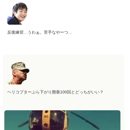
反復練習…うわぁ。苦手なやーつ…
ヘリコプターぶら下がり懸垂100回とどっちがいい？