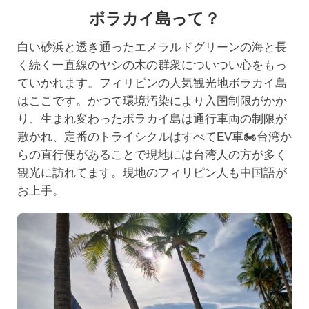
ボラカイ島って？
白い砂浜と透き通ったエメラルドグリーンの海と長
く続く一直線のヤシの木の群衆についつい心をもっ
ていかれます。フィリピンの人気観光地ボラカイ島
はここです。かつて環境汚染により入国制限がかか
り、生まれ変わったボラカイ島は通行車両の制限が
敷かれ、定番のトライシクルはすべてEV車🏍台湾か
らの直行便があることで現地には台湾人の方が多く
観光に訪れてます。現地のフィリピン人も中国語が
お上手。