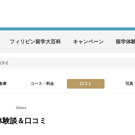
フィリピン留学大百科
キャンペーン
留学体
口コミ
食事
コース・料金
口コミ
写真
Wales
体験談＆口コミ