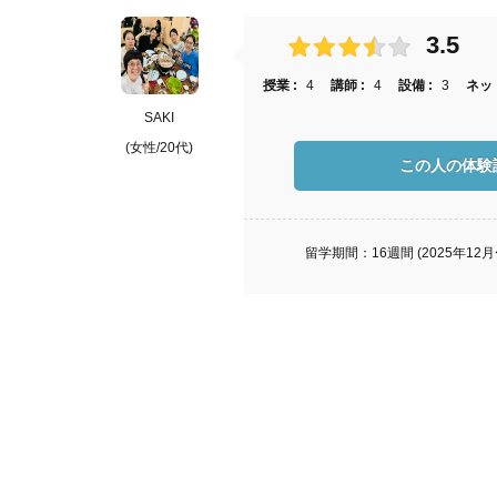
3.5
授業 :
4
講師 :
4
設備 :
3
ネット
SAKI
(女性/20代)
この人の体験
留学期間：16週間 (2025年12月