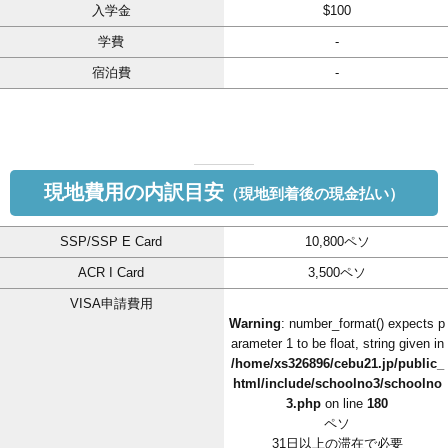
入学金
$100
学費
-
宿泊費
-
現地費用の内訳目安
（現地到着後の現金払い）
SSP/SSP E Card
10,800ペソ
ACR I Card
3,500ペソ
VISA申請費用
Warning
: number_format() expects p
arameter 1 to be float, string given in
/home/xs326896/cebu21.jp/public_
html/include/schoolno3/schoolno
3.php
on line
180
ペソ
31日以上の滞在で必要