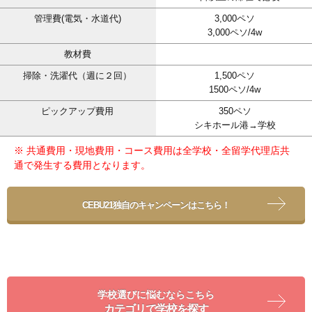
管理費(電気・水道代)
3,000ペソ
3,000ペソ/4w
教材費
掃除・洗濯代（週に２回）
1,500ペソ
1500ペソ/4w
ピックアップ費用
350ペソ
シキホール港→学校
※ 共通費用・現地費用・コース費用は全学校・全留学代理店共
通で発生する費用となります。
CEBU21独自のキャンペーンはこちら！
学校選びに悩むならこちら
カテゴリで学校を探す