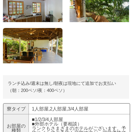
ランチ込み/週末は無し/朝夜は現地にて追加でお支払い
（朝：200ペソ/夜：400ペソ）
寮タイプ
1人部屋,2人部屋,3/4人部屋
■1/2/3/4人部屋
■外部ホテル（要相談）
お部屋の
ランクもさまざまのホテルがございます。予
種類