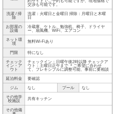
約サイトでご予約も可能ですが、現地価格で
交渉も可能です。
洗濯 / 掃
洗濯：火曜日と金曜日 掃除：月曜日と木曜
除
日
お部屋の
冷蔵庫、ケトル、勉強机、椅子、ドライヤ
設備
ー、扇風機、WiFi、エアコン
ネット環
無料Wi-Fiあり
境
門限
特になし
チェック
チェックイン：日曜午後2時以降 チェックア
イン・ア
ウト：土曜日正午まで ＊ご希望に合わせ
ウト
て、フレキシブルに調整可能、事前に要相談
延泊料金
要確認
ジム
なし
プール
なし
その他学
共有キッチン
校施設
その他備
考