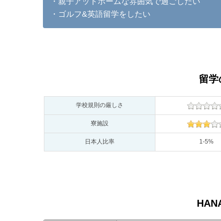
・親子アットホームな雰囲気で過ごしたい
・ゴルフ&英語留学をしたい
留学
学校規則の厳しさ
寮施設
日本人比率
1-5%
HAN