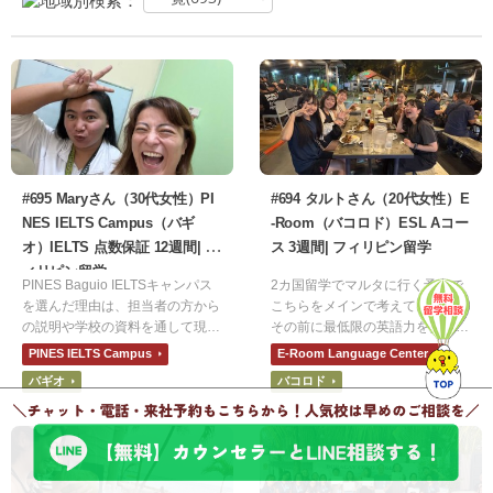
#695 Maryさん（30代女性）PI
#694 タルトさん（20代女性）E
NES IELTS Campus（バギ
-Room（バコロド）ESL Aコー
オ）IELTS 点数保証 12週間| フ
ス 3週間| フィリピン留学
ィリピン留学
PINES Baguio IELTSキャンパス
2カ国留学でマルタに行く予定で
を選んだ理由は、担当者の方から
こちらをメインで考えています。
の説明や学校の資料を通して現地
その前に最低限の英語力を安く身
講師の方々のレベルや学校内の雰
につけたかったのでフィリピンに
PINES IELTS Campus
E-Room Language Center
囲気です。IELTSの目標スコアを
しました。その中でもE-Roomに
バギオ
バコロド
達成するために、先生方や生徒さ
決めた理由は、安さです。他の学
ん方の意識が高く感じられたから
校よりも圧倒的に安かったので決
です。
めました。