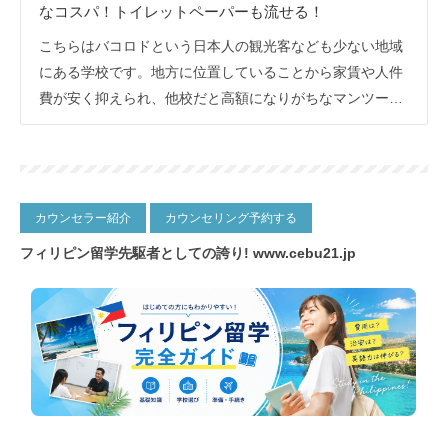
なコスパ！トイレットペーパーも流せる！
こちらはバコロドという日本人の観光客なども少ない地域
にある学校です。地方に位置していることから家賃や人件
費が安く抑えられ、他校だと高額になりがちなマンツーマ
ンをメインとしたコースが格安で充実!スパルタをご希望の
方も料金変わらず単語テストや外出も禁止にすることがで
きます。
カウンセラー紹介
カウンセリング予約する
フィリピン留学先駆者としての誇り!
www.cebu21.jp