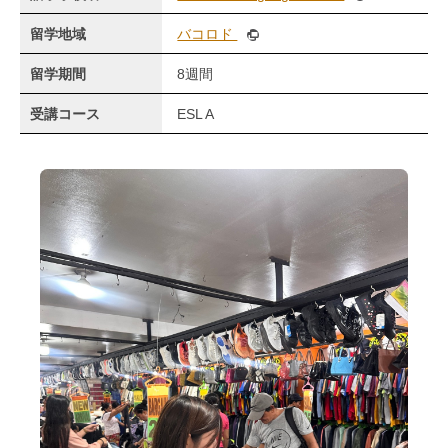
留学地域
バコロド
留学期間
8週間
受講コース
ESL A