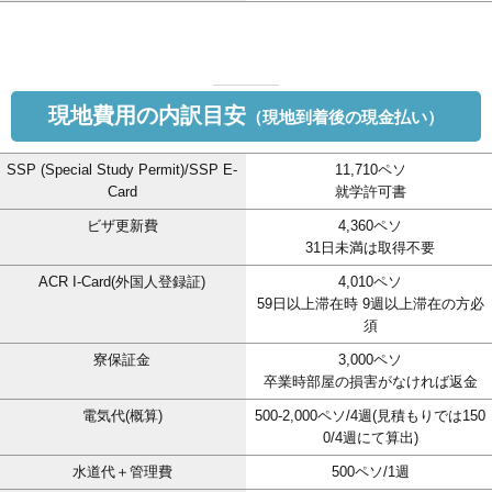
現地費用の内訳目安
（現地到着後の現金払い）
SSP (Special Study Permit)/SSP E-
11,710ペソ
Card
就学許可書
ビザ更新費
4,360ペソ
31日未満は取得不要
ACR I-Card(外国人登録証)
4,010ペソ
59日以上滞在時 9週以上滞在の方必
須
寮保証金
3,000ペソ
卒業時部屋の損害がなければ返金
電気代(概算)
500-2,000ペソ/4週(見積もりでは150
0/4週にて算出)
水道代＋管理費
500ペソ/1週