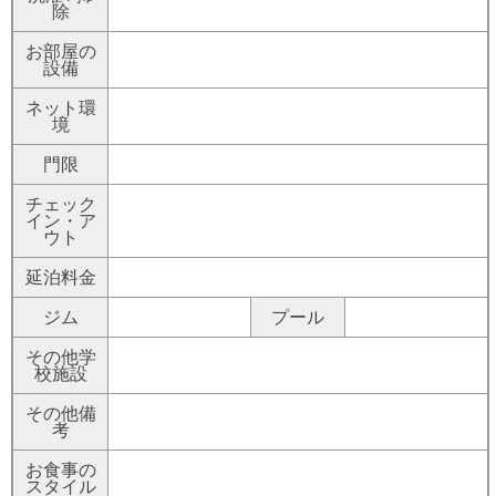
除
お部屋の
設備
ネット環
境
門限
チェック
イン・ア
ウト
延泊料金
ジム
プール
その他学
校施設
その他備
考
お食事の
スタイル