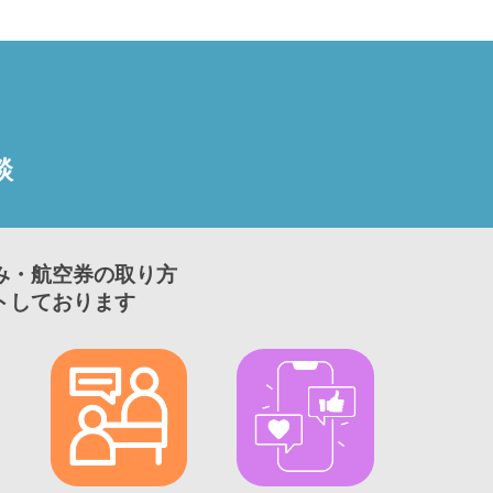
談
み・航空券の取り方
トしております