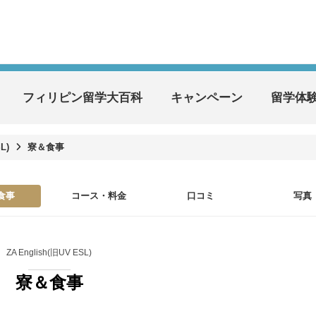
フィリピン留学大百科
キャンペーン
留学体
L)
寮＆食事
食事
コース・料金
口コミ
写真
ZA English(旧UV ESL)
寮＆食事