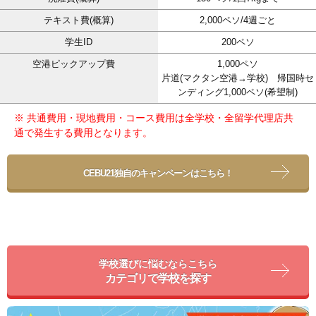
テキスト費(概算)
2,000ペソ/4週ごと
学生ID
200ペソ
空港ピックアップ費
1,000ペソ
片道(マクタン空港→学校) 帰国時セ
ンディング1,000ペソ(希望制)
※ 共通費用・現地費用・コース費用は全学校・全留学代理店共
通で発生する費用となります。
CEBU21独自のキャンペーンはこちら！
学校選びに悩むならこちら
カテゴリで学校を探す