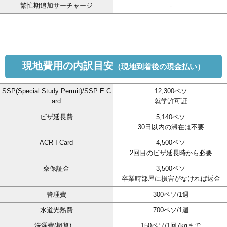
繁忙期追加サーチャージ
-
現地費用の内訳目安
（現地到着後の現金払い）
SSP(Special Study Permit)/SSP E C
12,300ペソ
ard
就学許可証
ビザ延長費
5,140ペソ
30日以内の滞在は不要
ACR I-Card
4,500ペソ
2回目のビザ延長時から必要
寮保証金
3,500ペソ
卒業時部屋に損害がなければ返金
管理費
300ペソ/1週
水道光熱費
700ペソ/1週
洗濯費(概算)
150ペソ/1回7kgまで