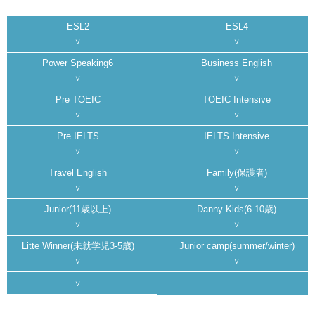
ESL2
ESL4
Power Speaking6
Business English
Pre TOEIC
TOEIC Intensive
Pre IELTS
IELTS Intensive
Travel English
Family(保護者)
Junior(11歳以上)
Danny Kids(6-10歳)
Litte Winner(未就学児3-5歳)
Junior camp(summer/winter)