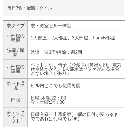
毎日3食・配膳スタイル
寮タイプ
寮・教室ビル一体型
お部屋の
1人部屋、2人部屋、3人部屋、Family部屋
種類
洗濯 / 掃
洗濯：週3回/掃除：週2回
除
ベット、机、椅子（冷蔵庫は貸出可能、電気
お部屋の
代別途かかる、1人部屋はソファがある場合
設備
とない場合があり）
ネット環
ビル内どこでも使用可能
境
日曜-木曜:22：00
門限
金・土曜:24：00
チェック
日曜入寮・土曜退寮(土曜の日付が変わるま
イン・ア
でであれば何時でもOK)
ウト