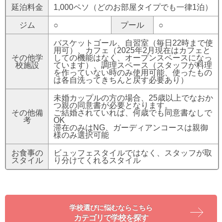
延泊料金
1,000ペソ（どのお部屋タイプでも一律1泊）
ジム
○
プール
○
バスケットゴール、自習室（毎日22時まで使
用可）、カフェ（2025年2月現在はカフェと
その他学
しての機能はなく、オープンスペースになっ
校施設
ています）、調理スペース（スタッフが料理
を作っていない時のみ使用可能、使ったもの
は各自洗ってきちんと戻す必要あり）
未婚カップルの方の場合、25歳以上でなおか
つ親の同意書が必要となります。
その他備
ご結婚されていれば、何歳でも同意書なしで
考
OK
滞在のみはNG、ガーディアンコースは親御
様のみ選択可能
お食事の
ビュッフェスタイルではなく、スタッフが取
スタイル
り分けてくれるスタイル
学校選びに悩むならこちら
カテゴリで学校を探す