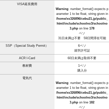
VISA延長費用
Warning
: number_format() expects p
arameter 1 to be float, string given in
/home/xs326896/cebu21.jp/public_
html/include/schoolno3/schoolno
3.php
on line
178
ペソ
31日未満は不要 59日間滞在可能
SSP（Special Study Permit）
6ペソ
就学許可証
ACR I-Card
60日未満は取得不要
教材費
1ペソ
購入分
電気代
Warning
: number_format() expects p
arameter 1 to be float, string given in
/home/xs326896/cebu21.jp/public_
html/include/schoolno3/schoolno
3.php
on line
182
ペソ