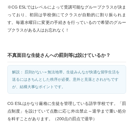
※CG ESLではレベルによって受講可能なグループクラスが決ま
っており、初回は学校側にてクラスが自動的に割り振られま
す。毎週水曜日に変更の手続きを行っているので希望のグルー
プクラスがある人はお忘れなく！
不真面目な生徒さんへの罰則等は設けているか？
解説： 罰則がない＝無法地帯。生徒みんなが快適な留学生活を
送るにはきちんとした秩序が必要。意外と見落とされがちです
が、結構大事なポイントです。
CG ESLはかなり厳格に生徒を管理している語学学校です。「罰
点制度」を設けていて点数に応じ外出禁止～退学まで重い処分
を科すことがあります。（200点の罰点で退学）