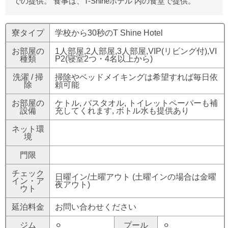
での提供。 食事は、T-Shineホテル 内の食堂で提供。
寮タイプ
学校から30秒のT Shine Hotel
お部屋の
1人部屋,2人部屋,3人部屋,VIP(リビング付),VI
種類
P2(寝室2つ・4名以上から)
洗濯 / 掃
掃除やベッドメイキングは希望すれば毎日依
除
頼可能
お部屋の
ケトル, バスタオル, トイレットペーパーも補
設備
充してくれます, ボトル水も提供あり
ネット環
境
門限
チェック
日曜イン/土曜アウト (土曜インの場合は金曜
イン・ア
夜アウト)
ウト
延泊料金
お問い合わせください
ジム
⚪︎
プール
⚪︎