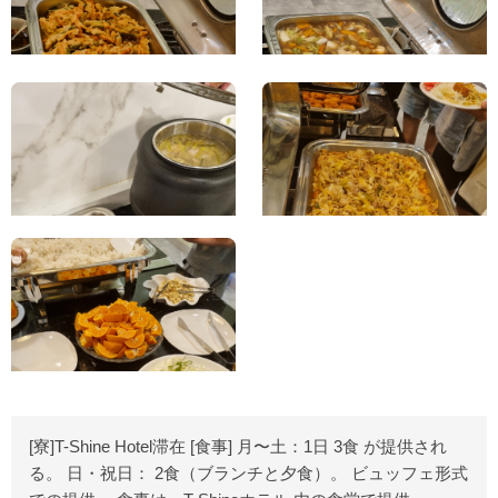
[寮]T-Shine Hotel滞在 [食事] 月〜土：1日 3食 が提供され
る。 日・祝日： 2食（ブランチと夕食）。 ビュッフェ形式