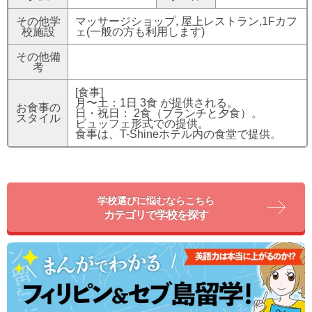
その他学
マッサージショップ, 屋上レストラン,1Fカフ
校施設
ェ(一般の方も利用します)
その他備
考
[食事]
月〜土：1日 3食 が提供される。
お食事の
日・祝日： 2食（ブランチと夕食）。
スタイル
ビュッフェ形式での提供。
食事は、T-Shineホテル内の食堂で提供。
学校選びに悩むならこちら
カテゴリで学校を探す