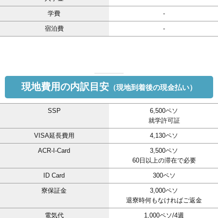
学費
-
宿泊費
-
現地費用の内訳目安
（現地到着後の現金払い）
SSP
6,500ペソ
就学許可証
VISA延長費用
4,130ペソ
ACR-I-Card
3,500ペソ
60日以上の滞在で必要
ID Card
300ペソ
寮保証金
3,000ペソ
退寮時何もなければご返金
電気代
1,000ペソ/4週