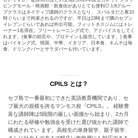
ピングモール・映画館・飲食街がありとても便利◎ 1:8グルー
プクラスはネイティブ講師のクラスとなり、 スパルタだと夜10
時ぐらいまで拘束されるのですが、平日は23時まで隣のセブン
イレブンぐらいであれば外出可能。フィットネスジムにはトレ
ーナー1名滞在。フリートレーニング式で、アドバイスをしてく
れます。(食事の助言や。プロテインも販売しています。) 食事
はバイキング式、韓国、中華、イタリア、日本食、キムチは毎
食、ドリンクバーとサラダバーも付いています。
CPILS とは？
セブ島で一番最初にできた英語教育機関であり、セ
ブ最大の規模を誇るマンモス校『CPILS』。 経験豊
富な講師陣は5段階の厳しい面接から始まり、2カ月
にわたる研修や勉強会を受けた選び抜かれた講師で
構成されてい ます。高校生の単身留学、親子留学、