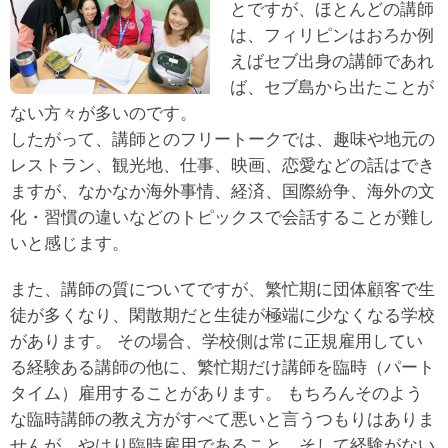
とですが、ほとんどの講師
は、フィリピンはおろか例
えばセブ出身の講師であれ
ば、セブ島から出たことが
ない方々が多いのです。
したがって、講師とのフリートークでは、趣味や地元の
レストラン、観光地、仕事、映画、恋愛などの話はでき
ますが、なかなか海外事情、経済、国際紛争、海外の文
化・習慣の違いなどのトピックスで会話することが難し
いと感じます。
また、講師の質についてですが、繁忙期に団体顧客で生
徒が多くなり、閑散期だと生徒が極端に少なくなる学校
があります。 その場合、学校側は常に正規雇用してい
る経験ある講師の他に、繁忙期だけ講師を臨時（パート
タイム）雇用することがあります。 もちろんそのよう
な臨時講師の教え方がすべて悪いと言うつもりはありま
せんが、やはり臨時雇用であること、そして経験がない