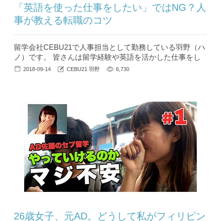
「英語を使った仕事をしたい」ではNG？人
事が教える転職のコツ
留学会社CEBU21で人事担当として勤務している羽野（ハ
ノ）です。 皆さんは留学経験や英語を活かした仕事をし
たいと考えたとき、「留学の経験を活かして～」や「英語
2018-09-14
CEBU21 羽野
6,730
を使った仕事がしたい～」と自己PRしていませんか？ 意
外と知られていないNGな自己PRや、英語を使った仕事に
就きたい、留学後の転職に役立つといった情報を、留学会
社の人事の目線か...
26歳女子、元AD。どうして私がフィリピン