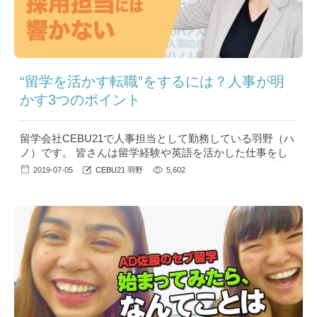
“留学を活かす転職”をするには？人事が明
かす3つのポイント
留学会社CEBU21で人事担当として勤務している羽野（ハ
ノ）です。 皆さんは留学経験や英語を活かした仕事をし
たいと考えたとき、「留学の経験を活かして～」や「英語
2019-07-05
CEBU21 羽野
5,602
を使った仕事がしたい～」と自己PRしていませんか？ 意
外と知られていないNGな自己PRや、英語を使った仕事に
就きたい、留学後の転職に役立つといった情報を、留学会
社の人事の目線から見たコラム「人事のハノ」...