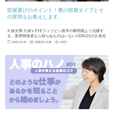
部屋選びのポイント！寮の部屋タイプとそ
の実情をお教えします。
久保光博 久保’s EYEフィリピン留学の黎明期より活躍す
る、業界関係者なら知らぬものはいないCEBU21の久保光
博（クボ ミツヒロ）。彼独自の切り口が鋭い視点でフィ
2018-12-20
CEBU21 久保
4,975
リピン留学の裏側を語る【久保’s EYE】。シリーズ第2回
目となる今回はお部屋タイプの選び方、ポイントについて
語ってもらいます。 目次 1 学生が多い/少ない学校を見抜
くポイントは...