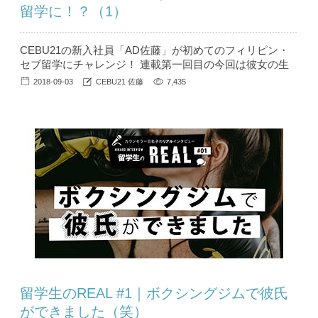
留学に！？（1）
CEBU21の新入社員「AD佐藤」が初めてのフィリピン・
セブ留学にチャレンジ！ 連載第一回目の今回は彼女の生
い立ちから、留学に至るまでの話をおもしろおかしく聞か
2018-09-03
CEBU21 佐藤
7,435
せてもらいました。これから留学にチャレンジする同年代
の女性の方に是非読んでもらいたい！ と体当たり取材を
続ける【AD佐藤のセブ留学】シリーズ、いよいよスター
トです！ ...
留学生のREAL #1｜ボクシングジムで彼氏
ができました（笑）