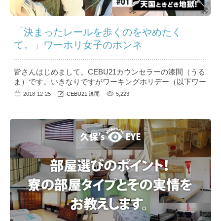
「決まったレールを歩くのをやめたく
て。」ワーホリ女子のホンネ
皆さんはじめまして。CEBU21カウンセラーの漆間（うる
ま）です。いきなりですがワーキングホリデー（以下ワー
ホリ）という制度をご存知でしょうか？海外生活に興味の
2018-12-25
CEBU21 漆間
5,223
ある方、二か国留学を考えている方の中にはワーホリを考
えていらっしゃる方も多くいるかと思います。 私はバリ
バリ仕事をしていた24歳の時、オーストラリアで1年間海
外生活を実現させました。そんな私が経験したワーホリの
良かった...