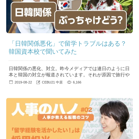
「日韓関係悪化」で留学トラブルはある？
韓国資本校で聞いてみた
日韓関係の悪化、対立。昨今メディアでは連日のように日
本と韓国の対立が報道されています。それが原因で旅行や
留学の計画を見直されている方もいらっしゃるのではない
2019-08-22
CEBU21 中居
6,166
でしょうか？ ...