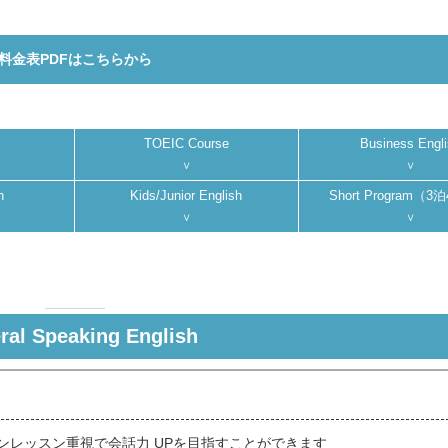
料金表PDFはこちらから
TOEIC Course
Business Engli
h
Kids/Junior English
Short Program（
ral Speaking English
ンレッスン重視で会話力 UPを目指すことができます