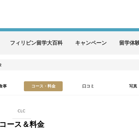
フィリピン留学大百科
キャンペーン
留学体
金
食事
コース・料金
口コミ
写真
CLC
コース＆料金