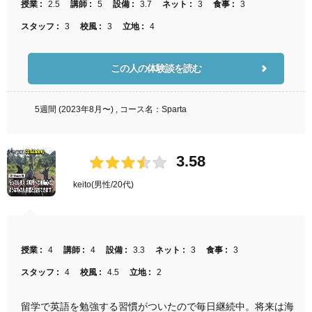
授業 :
2.5
講師 :
5
設備 :
3.7
ネット :
3
食事 :
3
スタッフ :
3
校風 :
3
立地 :
4
この人の体験談を読む
5週間 (2023年8月〜) , コース名：Sparta
3.58
keito
(男性/20代)
授業 :
4
講師 :
4
設備 :
3.3
ネット :
3
食事 :
3
スタッフ :
4
校風 :
4.5
立地 :
2
留学で英語を勉強する習慣がついたので毎日継続中。将来は海