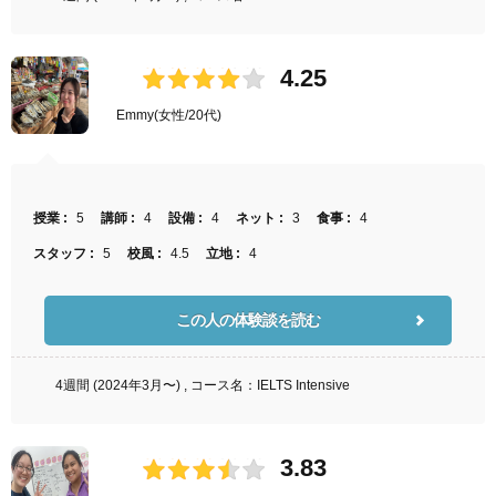
4.25
Emmy
(女性/20代)
授業 :
5
講師 :
4
設備 :
4
ネット :
3
食事 :
4
スタッフ :
5
校風 :
4.5
立地 :
4
この人の体験談を読む
4週間 (2024年3月〜) , コース名：IELTS Intensive
3.83