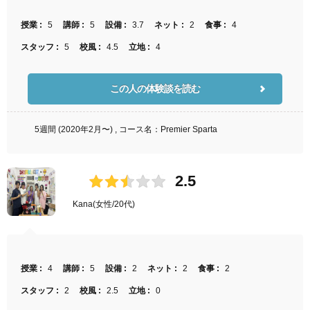
授業 :
5
講師 :
5
設備 :
3.7
ネット :
2
食事 :
4
スタッフ :
5
校風 :
4.5
立地 :
4
この人の体験談を読む
5週間 (2020年2月〜) , コース名：Premier Sparta
2.5
Kana
(女性/20代)
授業 :
4
講師 :
5
設備 :
2
ネット :
2
食事 :
2
スタッフ :
2
校風 :
2.5
立地 :
0