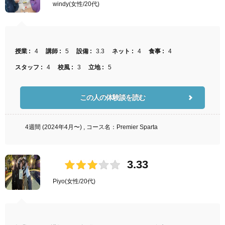
windy
(女性/20代)
授業 :
4
講師 :
5
設備 :
3.3
ネット :
4
食事 :
4
スタッフ :
4
校風 :
3
立地 :
5
この人の体験談を読む
4週間 (2024年4月〜) , コース名：Premier Sparta
3.33
Piyo
(女性/20代)