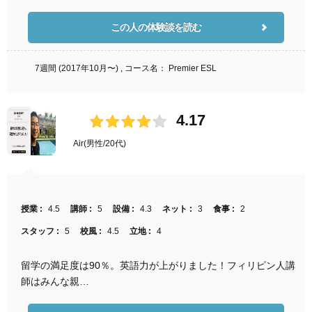
この人の体験談を読む
7週間 (2017年10月〜) , コース名： Premier ESL
4.17
Air
(男性/20代)
授業 :
4.5
講師 :
5
設備 :
4.3
ネット :
3
食事 :
2
スタッフ :
5
校風 :
4.5
立地 :
4
留学の満足度は90％。英語力が上がりました！フィリピン人講
師はみんな親…