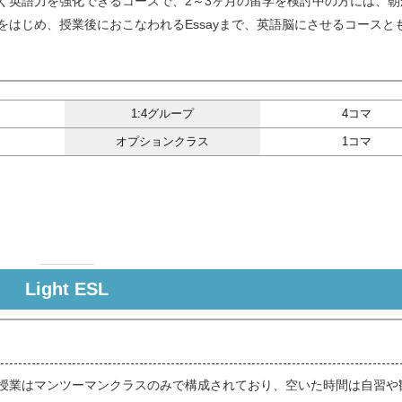
く英語力を強化できるコースで、2～3ヶ月の留学を検討中の方には、朝
をはじめ、授業後におこなわれるEssayまで、英語脳にさせるコースと
1:4グループ
4コマ
）
オプションクラス
1コマ
Light ESL
 授業はマンツーマンクラスのみで構成されており、空いた時間は自習や