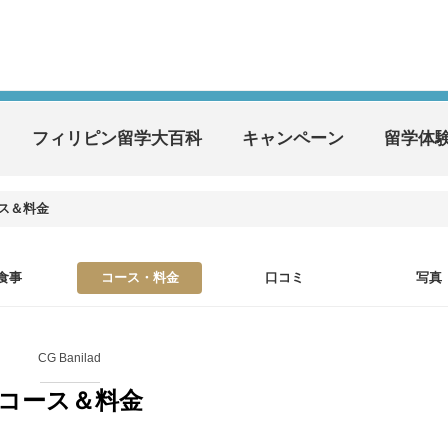
フィリピン留学大百科
キャンペーン
留学体
ス＆料金
食事
コース・料金
口コミ
写真
CG Banilad
コース＆料金