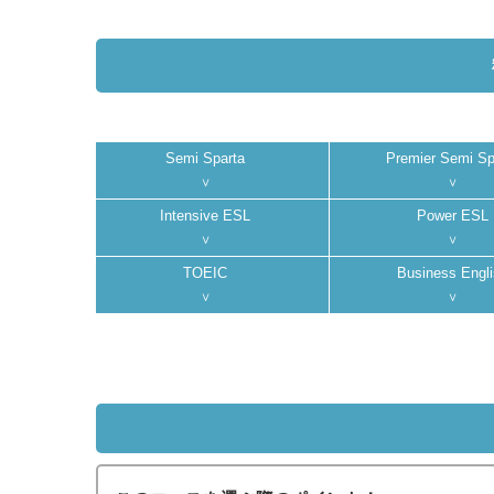
Semi Sparta
Premier Semi Sp
Intensive ESL
Power ESL
TOEIC
Business Engl