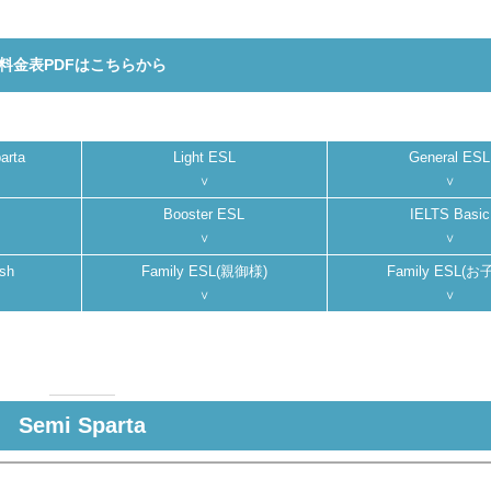
料金表PDFはこちらから
arta
Light ESL
General ESL
Booster ESL
IELTS Basic
ish
Family ESL(親御様)
Family ESL(お
Semi Sparta