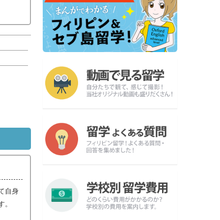
て自身
す。