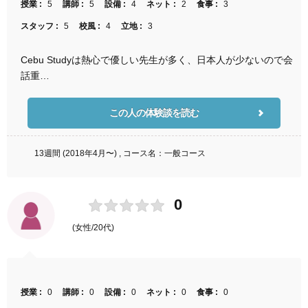
授業 :
5
講師 :
5
設備 :
4
ネット :
2
食事 :
3
スタッフ :
5
校風 :
4
立地 :
3
Cebu Studyは熱心で優しい先生が多く、日本人が少ないので会
話重…
この人の体験談を読む
13週間 (2018年4月〜) , コース名：一般コース
0
(女性/20代)
授業 :
0
講師 :
0
設備 :
0
ネット :
0
食事 :
0