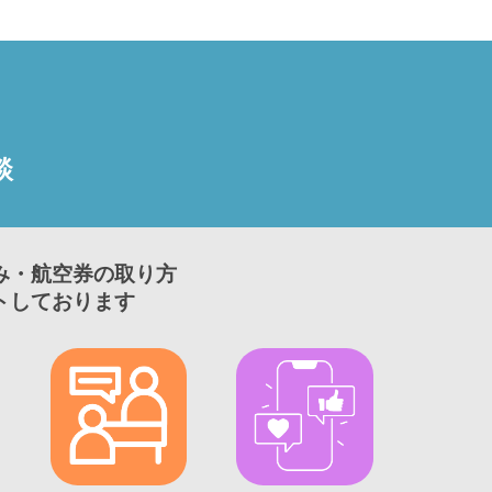
談
み・航空券の取り方
トしております