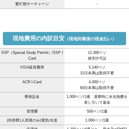
繁忙期サーチャージ
-
現地費用の内訳目安
（現地到着後の現金払い）
SSP（Special Study Permit）/SSP I
12,300ペソ
Card
就学許可証
VISA延長費用
5,140ペソ
31日未満は取得不要
ACR I-Card
4,000ペソ
60日未満は取得不要
寮保証金
1,000ペソ/1週 退寮時に水光熱費を
差し引いて返金
管理費
500ペソ/1週
(外部寮1人部屋のみ)電気/水道
1,000ペソ/1週