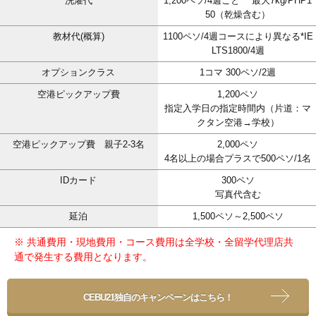
洗濯代
1,200ペソ/4週ごと 最大7kg/PHP1
50（乾燥含む）
教材代(概算)
1100ペソ/4週コースにより異なる*IE
LTS1800/4週
オプションクラス
1コマ 300ペソ/2週
空港ピックアップ費
1,200ペソ
指定入学日の指定時間内（片道：マ
クタン空港→学校）
空港ピックアップ費 親子2-3名
2,000ペソ
4名以上の場合プラスで500ペソ/1名
IDカード
300ペソ
写真代含む
延泊
1,500ペソ～2,500ペソ
※ 共通費用・現地費用・コース費用は全学校・全留学代理店共
通で発生する費用となります。
CEBU21独自のキャンペーンはこちら！