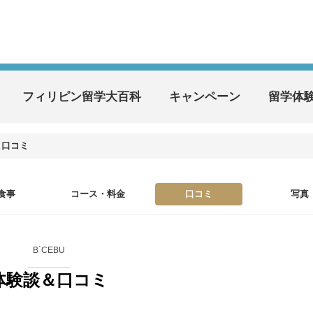
フィリピン留学大百科
キャンペーン
留学体
＆口コミ
食事
コース・料金
口コミ
写真
B`CEBU
体験談＆口コミ