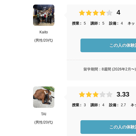
4
授業 :
5
講師 :
5
設備 :
4
ネット
Kaito
(男性/20代)
この人の体験
留学期間：8週間 (2026年2月〜
3.33
授業 :
3
講師 :
4
設備 :
2.7
ネッ
TAI
(男性/20代)
この人の体験