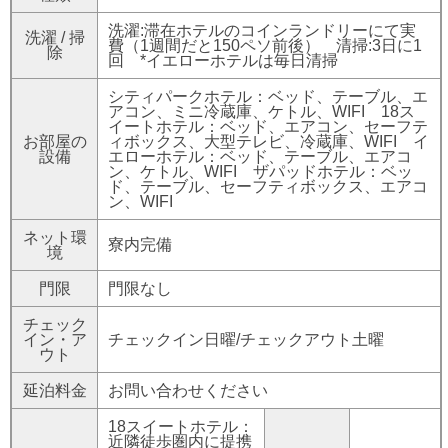
洗濯:滞在ホテルのコインランドリーにて実
洗濯 / 掃
費（1週間だと150ペソ前後） 清掃:3日に1
除
回 *イエローホテルは毎日清掃
シティパークホテル：ベッド、テーブル、エ
アコン、ミニ冷蔵庫、ケトル、WIFI 18ス
イートホテル：ベッド、エアコン、セーフテ
お部屋の
ィボックス、大型テレビ、冷蔵庫、WIFI イ
設備
エローホテル：ベッド、テーブル、エアコ
ン、ケトル、WIFI ザパッドホテル：ベッ
ド、テーブル、セーフティボックス、エアコ
ン、WIFI
ネット環
寮内完備
境
門限
門限なし
チェック
イン・ア
チェックイン日曜/チェックアウト土曜
ウト
延泊料金
お問い合わせください
18スイートホテル：
近隣徒歩圏内に提携