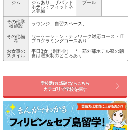
ジム
ジムあり、ザパッド
プール
ホテル：フィットネ
ス完備
その他学
ラウンジ、自習スペース、
校施設
その他備
ワーケーション・テレワーク対応コース・IT
考
プログラミングコースあり
お食事の
平日3食（別料金） *一部外部ホテル寮の朝
スタイル
食は選択制のところあり
学校選びに悩むならこちら
カテゴリで学校を探す