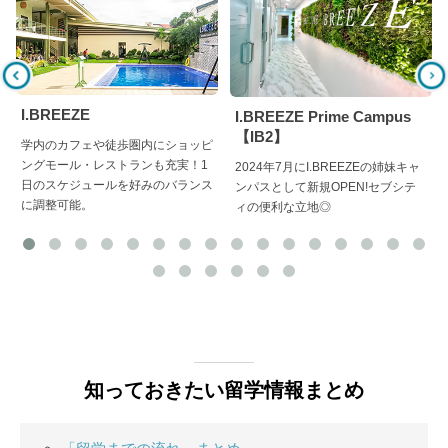
I.BREEZE
I.BREEZE Prime Campus
【IB2】
学内のカフェや徒歩圏内にショッピ
ングモール・レストランも充実！1
2024年7月にI.BREEZEの姉妹キャ
日のスケジュールを好みのバランス
ンパスとして新規OPEN!セブシテ
に調整可能。
ィの便利な立地◎
知っておきたい留学情報まとめ