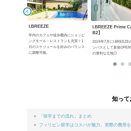
I.BREEZE
I.BREEZE Prime 
B2】
学内のカフェや徒歩圏内にショッピ
ングモール・レストランも充実！1
2024年7月にI.BREE
日のスケジュールを好みのバランス
ンパスとして新規OPEN
に調整可能。
の便利な立地◎
知って
「留学までの流れ」まとめ
フィリピン留学はコスパが魅力。実際の費用を