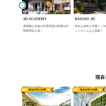
3D ACADEMY
BAGUIO JIC
多国籍な生徒の日系学校は快適な外
外出も自炊も可能！ バ
部寮滞在も有！
ットホームな人気校！
現在