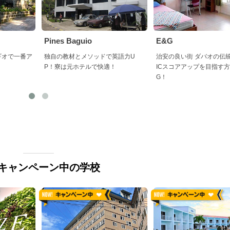
Pines Baguio
E&G
ギオで一番ア
独自の教材とメソッドで英語力U
治安の良い街 ダバオの伝統
P！寮は元ホテルで快適！
ICスコアアップを目指す方
G！
キャンペーン中の学校