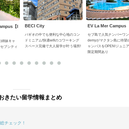
BECI City
EV La Mer Campus
Campus【I
バギオの中でも便利な中心地のコン
セブ島で人気ナンバーワンのE
ドミニアム!快適wifiのコワーキング
demyがマクタン島に待望
ZEの姉妹キャ
スペース完備で大人留学が叶う場所!
ャンパスをOPEN!ジュニ
!セブシティ
限定期間あり
おきたい留学情報まとめ
総チェック！