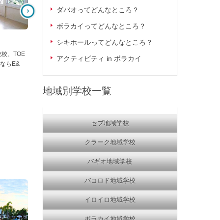
ダバオってどんなところ？
ボラカイってどんなところ？
シキホールってどんなところ？
校、TOE
アクティビティ in ボラカイ
ならE&
地域別学校一覧
セブ地域学校
クラーク地域学校
バギオ地域学校
バコロド地域学校
Cebu Blue Ocean Academy
PINES IELTS Campus
イロイロ地域学校
海まで徒歩1分！学校主催の週末の
バギオで本気でIELTS学習
アクティビティなども充実◎バギオ
向け！高い講師の質と厳しい
ボラカイ地域学校