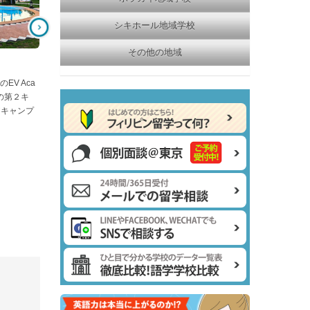
のスパルタで有名なPINES校の姉妹
タ環境。8週間の保証コース
校！
シキホール地域学校
その他の地域
V Aca
の第２キ
アキャンプ