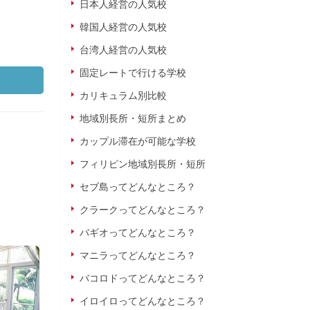
日本人経営の人気校
韓国人経営の人気校
台湾人経営の人気校
固定レートで行ける学校
カリキュラム別比較
地域別長所・短所まとめ
カップル滞在が可能な学校
フィリピン地域別長所・短所
セブ島ってどんなところ？
クラークってどんなところ？
バギオってどんなところ？
MK Education
CIA
マニラってどんなところ？
抜群の治安を誇るイロイロの高級ヴ
豊富な試験対策コースと新築
バコロドってどんなところ？
ィレッジ内で安心・安全・快適な留
中長期留学にも最適！
イロイロってどんなところ？
学を！