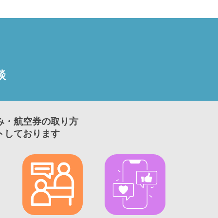
談
み・航空券の取り方
トしております