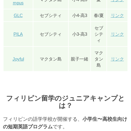
mpus
GLC
セブシティ
小4-高3
春/夏
リンク
セブ
PILA
セブシティ
小3-高3
シテ
リンク
ィ
マク
Joyful
マクタン島
親子一緒
タン
リンク
島
フィリピン留学のジュニアキャンプと
は？
フィリピンの語学学校が開催する、
小学生〜高校生向け
の短期英語プログラム
です。