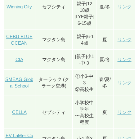
[親子]12-
Winning City
セブシティ
夏/冬
リンク
18歳
[LYF親子]
6-15歳
CEBU BLUE
[親子]6-1
マクタン島
夏
リンク
OCEAN
4歳
[親子]小1
CIA
マクタン島
夏/冬
リンク
-中３
①小3-中
SMEAG Glob
ターラック (ク
春/夏/
3
リンク
al School
ラーク空港)
冬
②高校生
小学校中
学年
CELLA
セブシティ
夏
リンク
〜高校生
程度
EV LaMer Ca
マクタン島
小4-高3
夏
リンク