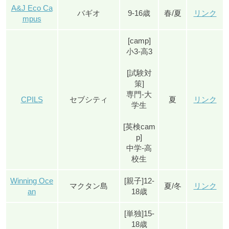
A&J Eco Ca
バギオ
9-16歳
春/夏
リンク
mpus
[camp]
小3-高3
[試験対
策]
専門-大
CPILS
セブシティ
夏
リンク
学生
[英検cam
p]
中学-高
校生
Winning Oce
[親子]12-
マクタン島
夏/冬
リンク
an
18歳
[単独]15-
18歳