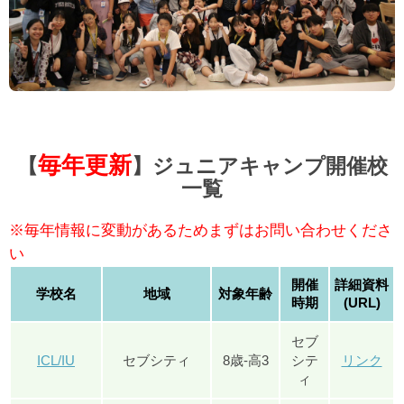
毎年更新
【
】ジュニアキャンプ開催校
一覧
※毎年情報に変動があるためまずはお問い合わせくださ
い
開催
詳細資料
学校名
地域
対象年齢
時期
(URL)
セブ
ICL/IU
セブシティ
8歳-高3
シテ
リンク
ィ