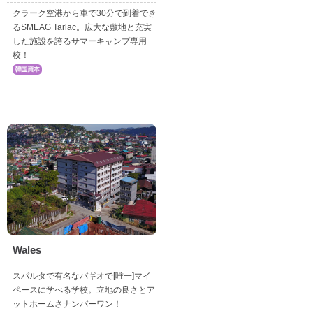
クラーク空港から車で30分で到着でき
るSMEAG Tarlac。広大な敷地と充実
した施設を誇るサマーキャンプ専用
校！
Wales
スパルタで有名なバギオで[唯一]マイ
ペースに学べる学校。立地の良さとア
ットホームさナンバーワン！