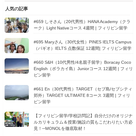
人気の記事
#659 しそさん（20代男性）HANA Academy（クラ
ーク）Light Nativeコース 4週間 | フィリピン留学
#695 Maryさん（30代女性）PINES IELTS Campus
（バギオ）IELTS 点数保証 12週間| フィリピン留学
#660 S&H（10代男性/4名親子留学）Boracay Coco
English（ボラカイ島）Juniorコース 12週間 | フィリ
ピン留学
#661 En（30代男性）TARGET（セブ島/セブシティ
郊外）TARGET ULTIMATE 8コース 3週間 | フィリ
ピン留学
【フィリピン留学/学校訪問記】自分だけのオリジナ
ルカリキュラム＆授業/施設の質もこだわりたい方必
見！─MONOLを徹底取材！