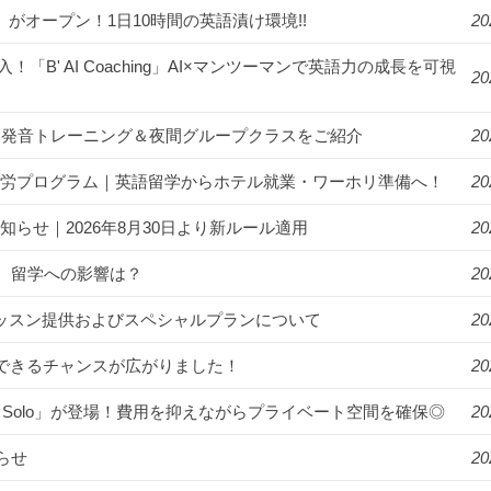
us」がオープン！1日10時間の英語漬け環境!!
20
入！「B' AI Coaching」AI×マンツーマンで英語力の成長を可視
20
漬け！発音トレーニング＆夜間グループクラスをご紹介
20
ゾート就労プログラム｜英語留学からホテル就業・ワーホリ準備へ！
20
知らせ｜2026年8月30日より新ルール適用
20
。留学への影響は？
20
年始のレッスン提供およびスペシャルプランについて
20
講できるチャンスが広がりました！
20
R Solo」が登場！費用を抑えながらプライベート空間を確保◎
20
らせ
20