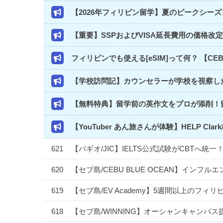
【2026年フィリピン留学】夏のピークシー
【重要】SSPおよびVISA延長費用の価格改
フィリピンでも使える[eSIM]って何？ 【C
【学校訪問記】カウンセラーが学校を視察した
【無料特典】留学前の英作文をプロが添削！
【YouTuber あん旅さんが体験】HELP 
621
【バギオ/JIC】IELTS公式試験がCBTへ
620
【セブ島/CEBU BLUE OCEAN】イン
619
【セブ島/EV Academy】5週間以上のフ
618
【セブ島/WINNING】オーシャンキャンパス