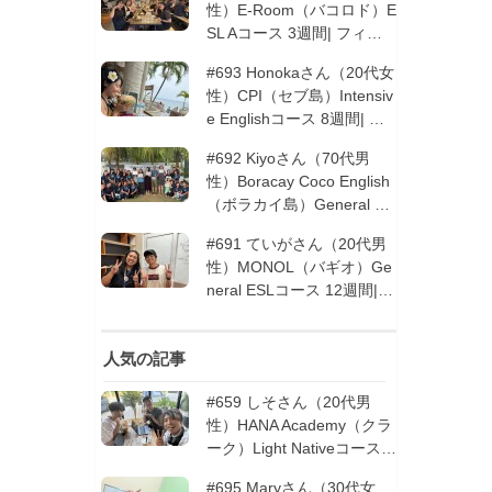
性）E-Room（バコロド）E
SL Aコース 3週間| フィリ
ピン留学
#693 Honokaさん（20代女
性）CPI（セブ島）Intensiv
e Englishコース 8週間| フ
ィリピン留学
#692 Kiyoさん（70代男
性）Boracay Coco English
（ボラカイ島）General En
glishコース 2週間（フィリ
#691 ていがさん（20代男
ピン留学5回目リピータ
性）MONOL（バギオ）Ge
ー）| フィリピン留学
neral ESLコース 12週間|
フィリピン留学
人気の記事
#659 しそさん（20代男
性）HANA Academy（クラ
ーク）Light Nativeコース 4
週間 | フィリピン留学
#695 Maryさん（30代女