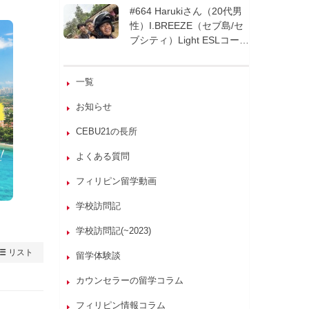
週間| フィリピン留学
#664 Harukiさん（20代男
性）I.BREEZE（セブ島/セ
ブシティ）Light ESLコース
8週間| フィリピン留学
一覧
お知らせ
CEBU21の長所
よくある質問
フィリピン留学動画
学校訪問記
学校訪問記(~2023)
リスト
留学体験談
カウンセラーの留学コラム
フィリピン情報コラム