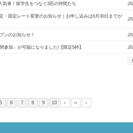
ンパスの人気者！留学生をつなぐ3匹の仲間たち
20
月より料金改定・固定レート変更のお知らせ｜お申し込みは6月30日までが
20
オープンのお知らせ！
20
2週間参加」が可能になりました!【限定5枠】
20
5
6
7
8
9
10