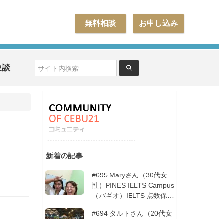
無料相談
お申し込み
験談
新着の記事
#695 Maryさん（30代女
性）PINES IELTS Campus
（バギオ）IELTS 点数保証
12週間| フィリピン留学
#694 タルトさん（20代女