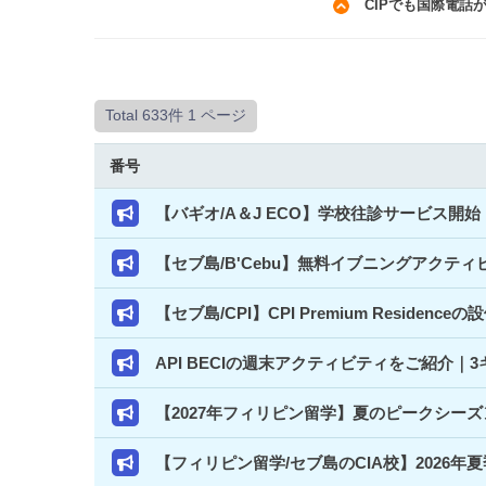
CIPでも国際電話
Total 633件
1 ページ
番号
【バギオ/A＆J ECO】学校往診サービス
【セブ島/B'Cebu】無料イブニングアクテ
【セブ島/CPI】CPI Premium Resi
API BECIの週末アクティビティをご紹介
【2027年フィリピン留学】夏のピークシー
【フィリピン留学/セブ島のCIA校】2026年