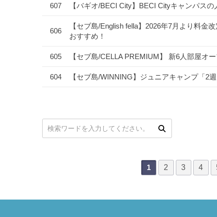
607
【バギオ/BECI City】BECI Cityキャ
【セブ島/English fella】2026年7
606
おすすめ！
605
【セブ島/CELLA PREMIUM】 新6人部屋
604
【セブ島/WINNING】ジュニアキャンプ「
次
最後
次の検索
2
3
4
1