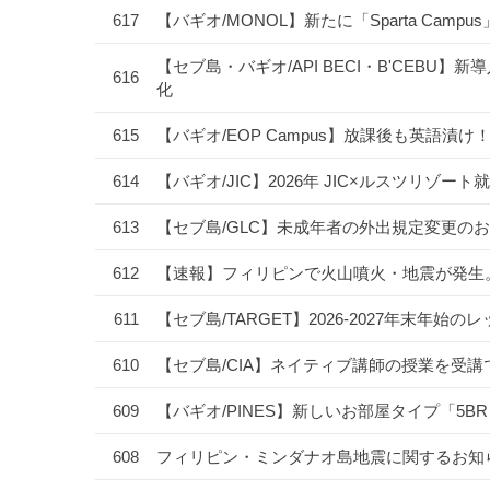
617
【バギオ/MONOL】新たに「Sparta Camp
【セブ島・バギオ/API BECI・B'CEBU】新導
616
化
615
【バギオ/EOP Campus】放課後も英語
614
【バギオ/JIC】2026年 JIC×ルスツリ
613
【セブ島/GLC】未成年者の外出規定変更のお
612
【速報】フィリピンで火山噴火・地震が発生
611
【セブ島/TARGET】2026-2027年末
610
【セブ島/CIA】ネイティブ講師の授業を受
609
【バギオ/PINES】新しいお部屋タイプ「5B
608
フィリピン・ミンダナオ島地震に関するお知