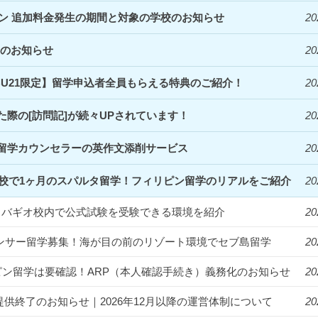
ズン 追加料金発生の期間と対象の学校のお知らせ
20
定のお知らせ
20
EBU21限定】留学申込者全員もらえる特典のご紹介！
20
際の[訪問記]が続々UPされています！
20
留学カウンセラーの英作文添削サービス
20
Clark校で1ヶ月のスパルタ留学！フィリピン留学のリアルをご紹介
20
統一！バギオ校内で公式試験を受験できる環境を紹介
20
フルエンサー留学募集！海が目の前のリゾート環境でセブ島留学
20
ィリピン留学は要確認！ARP（本人確認手続き）義務化のお知らせ
20
提供終了のお知らせ｜2026年12月以降の運営体制について
20