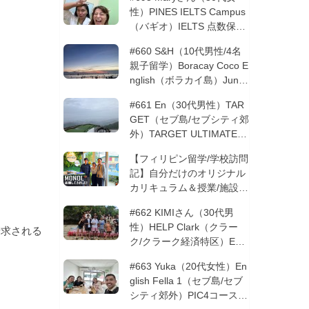
性）PINES IELTS Campus
（バギオ）IELTS 点数保証
12週間| フィリピン留学
#660 S&H（10代男性/4名
親子留学）Boracay Coco E
nglish（ボラカイ島）Junio
rコース 12週間 | フィリピ
#661 En（30代男性）TAR
ン留学
GET（セブ島/セブシティ郊
外）TARGET ULTIMATE 8
コース 3週間 | フィリピン
【フィリピン留学/学校訪問
留学
記】自分だけのオリジナル
カリキュラム＆授業/施設の
質もこだわりたい方必見！
#662 KIMIさん（30代男
─MONOLを徹底取材！
性）HELP Clark（クラー
請求される
ク/クラーク経済特区）ESL
コース 8週間+10週間バギ
#663 Yuka（20代女性）En
オの他校に転校 | フィリピ
glish Fella 1（セブ島/セブ
ン留学
シティ郊外）PIC4コース 8