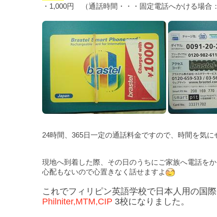
・1,000円 （通話時間・・・固定電話へかける場合
24時間、365日一定の通話料金ですので、時間を気
現地へ到着した際、その日のうちにご家族へ電話をか
心配もないので心置きなく話せますよ
これでフィリピン英語学校で日本人用の国際
Philniter,MTM,CIP
3校になりました。