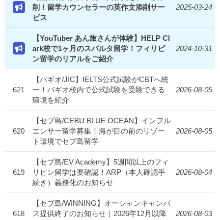
削！留学カウンセラーの英作文添削サー
2025-03-24
ビス
【YouTuber あん旅さんが体験】HELP Cl
ark校で1ヶ月のスパルタ留学！フィリピ
2024-10-31
ン留学のリアルをご紹介
【バギオ/JIC】IELTS公式試験がCBTへ統
621
一！バギオ校内で公式試験を受験できる
2026-08-05
環境を紹介
【セブ島/CEBU BLUE OCEAN】インフル
620
エンサー留学募集！海が目の前のリゾー
2026-08-05
ト環境でセブ島留学
【セブ島/EV Academy】5週間以上のフィ
619
リピン留学は要確認！ARP（本人確認手
2026-08-04
続き）義務化のお知らせ
【セブ島/WINNING】オーシャンキャンパ
618
ス提供終了のお知らせ｜2026年12月以降
2026-08-03