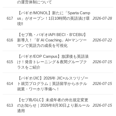
の運営体制について
【バギオ/MONOL】新たに「Sparta Camp
617
us」がオープン！1日10時間の英語漬け環
2026-07-28
境!!
【セブ島・バギオ/API BECI・B'CEBU】
616
新導入！「B' AI Coaching」AI×マンツー
2026-07-22
マンで英語力の成長を可視化
【バギオ/EOP Campus】放課後も英語漬
615
け！発音トレーニング＆夜間グループク
2026-07-15
ラスをご紹介
【バギオ/JIC】2026年 JIC×ルスツリゾー
614
ト就労プログラム｜英語留学からホテル
2026-07-15
就業・ワーホリ準備へ！
【セブ島/GLC】未成年者の外出規定変更
613
のお知らせ｜2026年8月30日より新ルール
2026-07-15
適用