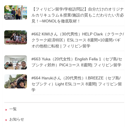
【フィリピン留学/学校訪問記】自分だけのオリジナ
ルカリキュラム＆授業/施設の質もこだわりたい方必
見！─MONOLを徹底取材！
#662 KIMIさん（30代男性）HELP Clark（クラーク/
クラーク経済特区）ESLコース 8週間+10週間バギ
オの他校に転校 | フィリピン留学
#663 Yuka（20代女性）English Fella 1（セブ島/セ
ブシティ郊外）PIC4コース 8週間| フィリピン留学
#664 Harukiさん（20代男性）I.BREEZE（セブ島/
セブシティ）Light ESLコース 8週間| フィリピン留
学
一覧
お知らせ