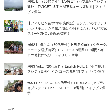
#661 En（30代男性）TARGET（セブ島/セブシティ
郊外）TARGET ULTIMATE 8コース 3週間 | フィリ
ピン留学
【フィリピン留学/学校訪問記】自分だけのオリジナ
ルカリキュラム＆授業/施設の質もこだわりたい方必
見！─MONOLを徹底取材！
#662 KIMIさん（30代男性）HELP Clark（クラーク/
クラーク経済特区）ESLコース 8週間+10週間バギ
オの他校に転校 | フィリピン留学
#663 Yuka（20代女性）English Fella 1（セブ島/セ
ブシティ郊外）PIC4コース 8週間| フィリピン留学
#664 Harukiさん（20代男性）I.BREEZE（セブ島/
セブシティ）Light ESLコース 8週間| フィリピン留
学
一覧