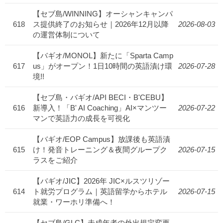
【セブ島/WINNING】オーシャンキャンパ
618
ス提供終了のお知らせ｜2026年12月以降
2026-08-03
の運営体制について
【バギオ/MONOL】新たに「Sparta Camp
617
us」がオープン！1日10時間の英語漬け環
2026-07-28
境!!
【セブ島・バギオ/API BECI・B'CEBU】
616
新導入！「B' AI Coaching」AI×マンツー
2026-07-22
マンで英語力の成長を可視化
【バギオ/EOP Campus】放課後も英語漬
615
け！発音トレーニング＆夜間グループク
2026-07-15
ラスをご紹介
【バギオ/JIC】2026年 JIC×ルスツリゾー
614
ト就労プログラム｜英語留学からホテル
2026-07-15
就業・ワーホリ準備へ！
【セブ島/GLC】未成年者の外出規定変更