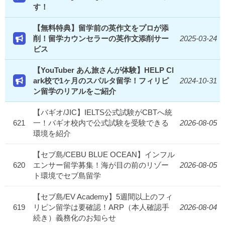
す！
【無料特典】留学前の英作文をプロが添
削！留学カウンセラーの英作文添削サー
2025-03-24
ビス
【YouTuber あん旅さんが体験】HELP Cl
ark校で1ヶ月のスパルタ留学！フィリピ
2024-10-31
ン留学のリアルをご紹介
【バギオ/JIC】IELTS公式試験がCBTへ統
621
一！バギオ校内で公式試験を受験できる
2026-08-05
環境を紹介
【セブ島/CEBU BLUE OCEAN】インフル
620
エンサー留学募集！海が目の前のリゾー
2026-08-05
ト環境でセブ島留学
【セブ島/EV Academy】5週間以上のフィ
619
リピン留学は要確認！ARP（本人確認手
2026-08-04
続き）義務化のお知らせ